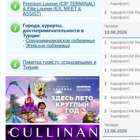
Premium Lounge (CIP TERMINAL)
Аэрофлот)
& Elite Lounge (EX. MEET &
2
Аэрофлот/АК Рос
ASSIST)
Аэрофлот)
Города, курорты,
Четверг
достопримечательности в
13.08.2026
Турции:
-
Средиземноморское побережье
1
Аэрофлот/АК Рос
-
Эгейское побережье
Аэрофлот)
1
Аэрофлот/АК Рос
Аэрофлот)
Памятка туристу, отдыхающему в
Турции
1
Аэрофлот/АК Рос
Аэрофлот)
2
Аэрофлот/АК Рос
Аэрофлот)
2
Аэрофлот/АК Рос
Аэрофлот)
2
Аэрофлот/АК Рос
Аэрофлот)
Четверг
13.08.2026