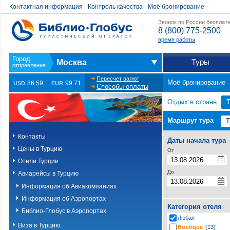
Контактная информация
Контроль качества
Моё бронирование
Звонок по России бесплат
8 (800) 775-2500
время работы
Туры
Москва
Пересчет валют
Моё бронирование
86.59
99.71
USD
EUR
Способы оплаты
Отдых в стране
Т
Маршрут тура
Контакты
Даты начала тура
Цены в Турцию
От
Отели Турции
До
Авиарейсы в Турцию
Информация об Авиакомпаниях
Информация об Аэропортах
Категория отеля
Библио-Глобус в Аэропортах
Любая
Виза в Турцию
Boutique
(13)