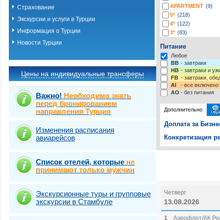
APARTMENT
(9)
Страхование
5*
(218)
Экскурсии и услуги в Турции
4*
(122)
Информация о Турции
3*
(83)
2*
(3)
Новости Турции
Питание
-*
(3)
Любое
BB
- завтраки
HB
- завтраки и у
Цены на индивидуальные трансферы
FB
- завтраки, обе
AI
- все включено
AO
- без питания
Важно!
Необходимо знать
перед бронированием
Дополнительно
направления Турция
Доплата за Бизне
Изменения расписания
авиарейсов
Конкретизация ре
Выберите одну ил
Выбрать стра
Список отелей, которые
не
принимают только мужчин
Четверг
Экскурсионные туры и групповые
экскурсии в Стамбуле
13.08.2026
1
Аэрофлот/АК Рос