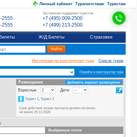
Личный кабинет
Турагентствам
Туристам
Экстренная поддержка туристов
9-2555
+7 (495) 009-2500
6-2555
+7 (499) 213-2500
билеты
Ж/Д Билеты
Страховки
Инструкция по конструктору тура
Список туров
Перейти в конструктор тура
Размещение
Размещение
Добавить вариант размещения
Взрослые
Дети
Турист 1, Турист 2
Срок действия загран паспорта должен истекать
не ранее 29.12.2026
е
Выбранные отели