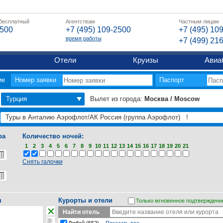
 бесплатный
Агентствам
Частным лицам
2500
+7 (495) 109-2500
+7 (495) 10
время работы
+7 (499) 21
Отели
Круизы
Авиа
ие
Номер заявки
Паспорт
Турция
Вылет из города:
Москва / Moscow
ра
Количество ночей:
1
2
3
4
5
6
7
8
9
10
11
12
13
14
15
16
17
18
19
20
21
Снять галочки
я
Курорты и отели
Только мгновенное подтверждени
Найти отель