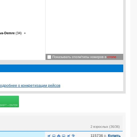
va-Demre
(34)
+
Показывать отели/типы номеров в
стопе
одробнее о конкретизации рейсов
 страховке
2 взрослых (36/36)
115736
р.
Купить