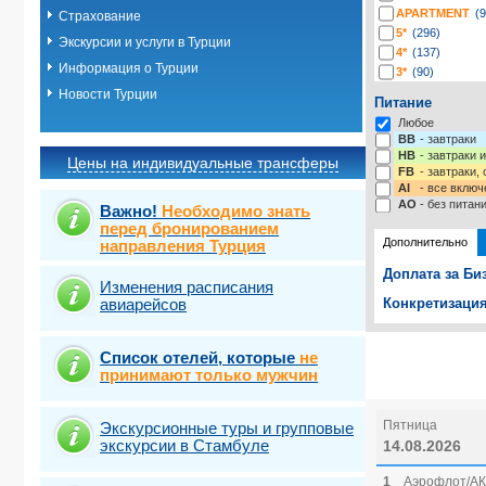
APARTMENT
(9
Страхование
5*
(296)
Экскурсии и услуги в Турции
4*
(137)
Информация о Турции
3*
(90)
2*
(3)
Новости Турции
Питание
-*
(4)
Любое
BB
- завтраки
HB
- завтраки 
Цены на индивидуальные трансферы
FB
- завтраки,
AI
- все включ
AO
- без питан
Важно!
Необходимо знать
перед бронированием
Дополнительно
направления Турция
Доплата за Би
Изменения расписания
авиарейсов
Конкретизация
Выберите одну
Выбрать ст
Список отелей, которые
не
принимают только мужчин
Пятница
Экскурсионные туры и групповые
экскурсии в Стамбуле
14.08.2026
1
Аэрофлот/АК