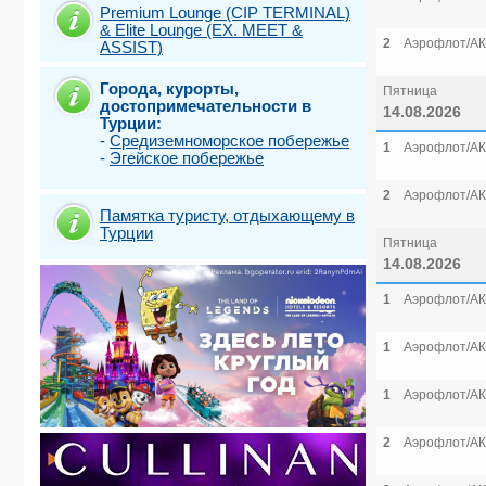
Premium Lounge (CIP TERMINAL)
& Elite Lounge (EX. MEET &
2
Аэрофлот/АК
ASSIST)
Города, курорты,
Пятница
достопримечательности в
14.08.2026
Турции:
-
Средиземноморское побережье
1
Аэрофлот/АК
-
Эгейское побережье
2
Аэрофлот/АК
Памятка туристу, отдыхающему в
Турции
Пятница
14.08.2026
1
Аэрофлот/АК
1
Аэрофлот/АК
1
Аэрофлот/АК
2
Аэрофлот/АК