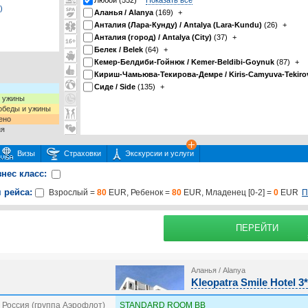
Любой (552)
Показать все
)
Аланья / Alanya
(169)
+
Анталия (Лара-Кунду) / Antalya (Lara-Kundu)
(26)
+
Анталия (город) / Antalya (City)
(37)
+
Белек / Belek
(64)
+
Кемер-Белдиби-Гойнюк / Kemer-Beldibi-Goynuk
(87)
+
Кириш-Чамьюва-Текирова-Демре / Kiris-Camyuva-Tekiro
Сиде / Side
(135)
+
и ужины
 обеды и ужины
ено
ия
Визы
Страховки
Экскурсии и услуги
знес класс:
 рейса:
П
Взрослый =
80
EUR, Ребенок =
80
EUR, Младенец [0-2] =
0
EUR
 или несколько экскурсий
раховку
Подробнее о
ПЕРЕЙТИ
Аланья / Alanya
Kleopatra Smile Hotel 3*
 Россия (группа Аэрофлот)
STANDARD ROOM BB