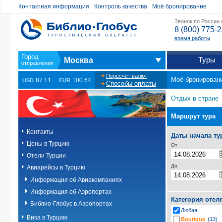
Контактная информация
Контроль качества
Моё бронирование
Звонок по России
8 (800) 775-
время работы
Туры
Москва
Пересчет валют
Моё бронирован
87.11
100.64
USD
EUR
Способы оплаты
Отдых в стране
Маршрут тура
Контакты
Даты начала ту
Цены в Турцию
От
Отели Турции
До
Авиарейсы в Турцию
Информация об Авиакомпаниях
Информация об Аэропортах
Категория отел
Библио-Глобус в Аэропортах
Любая
Виза в Турцию
Boutique
(13)