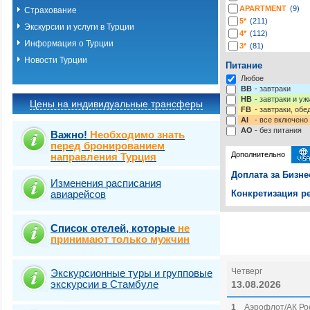
APARTMENT
(9)
Страхование
5*
(211)
Экскурсии и услуги в Турции
4*
(112)
Информация о Турции
3*
(81)
2*
(3)
Новости Турции
Питание
-*
(3)
Любое
BB
- завтраки
HB
- завтраки и у
Цены на индивидуальные трансферы
FB
- завтраки, обе
AI
- все включено
AO
- без питания
Важно!
Необходимо знать
перед бронированием
Дополнительно
направления Турция
Доплата за Бизне
Изменения расписания
авиарейсов
Конкретизация ре
Выберите одну ил
Выбрать стра
Список отелей, которые
не
принимают только мужчин
Четверг
Экскурсионные туры и групповые
экскурсии в Стамбуле
13.08.2026
1
Аэрофлот/АК Рос