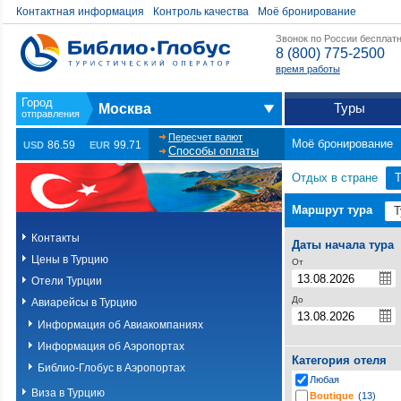
Контактная информация
Контроль качества
Моё бронирование
Звонок по России бесплат
8 (800) 775-2500
время работы
Туры
Москва
Пересчет валют
Моё бронирование
86.59
99.71
USD
EUR
Способы оплаты
Отдых в стране
Т
Маршрут тура
Контакты
Даты начала тура
Цены в Турцию
От
Отели Турции
До
Авиарейсы в Турцию
Информация об Авиакомпаниях
Информация об Аэропортах
Категория отеля
Библио-Глобус в Аэропортах
Любая
Виза в Турцию
Boutique
(13)