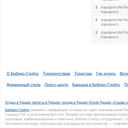
2
Аэрофлот/АК Рос
Аэрофлот)
2
Аэрофлот/АК Рос
Аэрофлот)
2
Аэрофлот/АК Рос
Аэрофлот)
О Библио-Глобус
Турагентствам
Туристам
Где купить
Воп
Фирменный стиль
Пресс-центр
Карьера в Библио-Глобус
П
Отдых в Турции, билеты в Турцию, погода в Турции
Отели Турции, отзывы о
Библио-Глобус
занимает лидирующие позиции на туристическом рынке Рос
странах СНГ и на Ближнем Востоке. Онлайн-система бронирования позво
групповые, комбинированные и пакетные. Библио-Глобус сотрудничает с 
Основные партнеры туроператора в воздушном пространстве — «Аэрофло