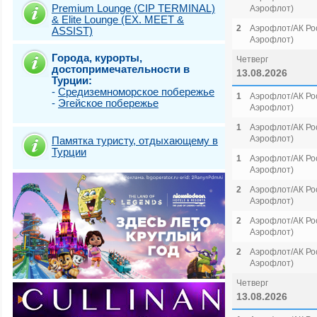
Premium Lounge (CIP TERMINAL)
Аэрофлот)
& Elite Lounge (EX. MEET &
2
Аэрофлот/АК Рос
ASSIST)
Аэрофлот)
Города, курорты,
Четверг
достопримечательности в
13.08.2026
Турции:
-
Средиземноморское побережье
1
Аэрофлот/АК Рос
-
Эгейское побережье
Аэрофлот)
1
Аэрофлот/АК Рос
Аэрофлот)
Памятка туристу, отдыхающему в
Турции
1
Аэрофлот/АК Рос
Аэрофлот)
2
Аэрофлот/АК Рос
Аэрофлот)
2
Аэрофлот/АК Рос
Аэрофлот)
2
Аэрофлот/АК Рос
Аэрофлот)
Четверг
13.08.2026