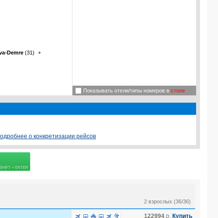
va-Demre
(31)
+
Показывать отели/типы номеров в
стопе
одробнее о конкретизации рейсов
 страховке
2 взрослых (36/36)
122994
р.
Купить