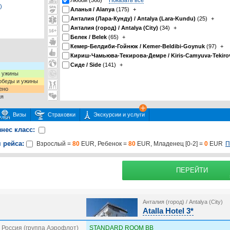
Любой (568)
Показать все
)
Аланья / Alanya
(175)
+
Анталия (Лара-Кунду) / Antalya (Lara-Kundu)
(25)
+
Анталия (город) / Antalya (City)
(34)
+
Белек / Belek
(65)
+
Кемер-Белдиби-Гойнюк / Kemer-Beldibi-Goynuk
(97)
+
Кириш-Чамьюва-Текирова-Демре / Kiris-Camyuva-Tekiro
Сиде / Side
(141)
+
и ужины
 обеды и ужины
ено
ия
Визы
Страховки
Экскурсии и услуги
знес класс:
 рейса:
П
Взрослый =
80
EUR, Ребенок =
80
EUR, Младенец [0-2] =
0
EUR
 или несколько экскурсий
раховку
Подробнее о
ПЕРЕЙТИ
Анталия (город) / Antalya (City)
Atalla Hotel 3*
 Россия (группа Аэрофлот)
STANDARD ROOM BB