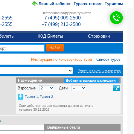
Личный кабинет
Турагентствам
Туристам
Экстренная поддержка туристов
9-2555
+7 (495) 009-2500
6-2555
+7 (499) 213-2500
билеты
Ж/Д Билеты
Страховки
Инструкция по конструктору тура
Список туров
Перейти в конструктор тура
Размещение
Размещение
Добавить вариант размещения
Взрослые
Дети
Турист 1, Турист 2
Срок действия загран паспорта должен истекать
не ранее 30.12.2026
е
Выбранные отели