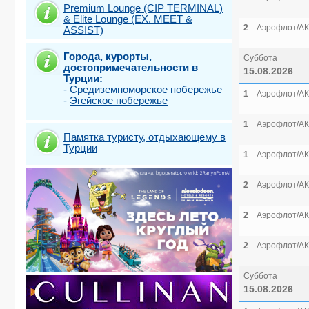
Premium Lounge (CIP TERMINAL)
& Elite Lounge (EX. MEET &
2
Аэрофлот/АК
ASSIST)
Города, курорты,
Суббота
достопримечательности в
15.08.2026
Турции:
-
Средиземноморское побережье
1
Аэрофлот/АК
-
Эгейское побережье
1
Аэрофлот/АК
Памятка туристу, отдыхающему в
Турции
1
Аэрофлот/АК
2
Аэрофлот/АК
2
Аэрофлот/АК
2
Аэрофлот/АК
Суббота
15.08.2026