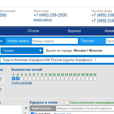
 бесплатный
Агентствам
Частным лицам
2500
+7 (495) 109-2500
+7 (495) 10
время работы
+7 (499) 21
Отели
Круизы
Авиа
ие
Номер заявки
Паспорт
Турция
Вылет из города:
Москва / Moscow
ра
Количество ночей:
1
2
3
4
5
6
7
8
9
10
11
12
13
14
15
16
17
18
19
20
21
Снять галочки
я
Курорты и отели
Только мгновенное подтверждени
Найти отель