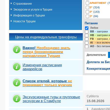
APARTMENT
(7
Страхование
5*
(314)
Экскурсии и услуги в Турции
4*
(143)
Информация о Турции
3*
(84)
2*
(2)
Новости Турции
Питание
-*
(4)
Любое
BB
- завтраки
HB
- завтраки 
Цены на индивидуальные трансферы
FB
- завтраки,
AI
- все включ
AO
- без питан
Важно!
Необходимо знать
перед бронированием
Дополнительно
направления Турция
Доплата за Би
Изменения расписания
авиарейсов
Конкретизация
Выберите одну
Выбрать ст
Список отелей, которые
не
принимают только мужчин
Суббота
Экскурсионные туры и групповые
экскурсии в Стамбуле
15.08.2026
1
Аэрофлот/АК