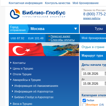
Контактная информация
Контроль качества
Моё бронирование
Звонок по России
8 (800) 775-
время работы
Туры
Москва
Пересчет валют
Моё бронирован
87.92
101.48
USD
EUR
Способы оплаты
Отдых в стране
Маршрут тура
Контакты
Даты начала ту
Цены в Турцию
От
Отели Турции
До
Авиарейсы в Турцию
Информация об Авиакомпаниях
Информация об Аэропортах
Категория отел
Библио-Глобус в Аэропортах
Любая
Виза в Турцию
Boutique
(14)