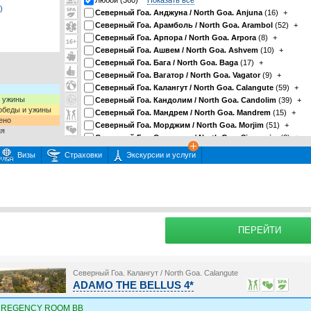
Любой (360)
Показать все
)
Северный Гоа. Анджуна / North Goa. Anjuna
(16)
+
Северный Гоа. Арамболь / North Goa. Arambol
(52)
+
Северный Гоа. Арпора / North Goa. Arpora
(8)
+
Северный Гоа. Ашвем / North Goa. Ashvem
(10)
+
Северный Гоа. Бага / North Goa. Baga
(17)
+
Северный Гоа. Вагатор / North Goa. Vagator
(9)
+
Северный Гоа. Калангут / North Goa. Calangute
(59)
+
и ужины
Северный Гоа. Кандолим / North Goa. Candolim
(39)
+
 обеды и ужины
Северный Гоа. Мандрем / North Goa. Mandrem
(15)
+
ено
Северный Гоа. Морджим / North Goa. Morjim
(51)
+
ия
Северный Гоа. Синкерим / North Goa. Sinquerim
(2)
+
Центральный Гоа / Central Goa
(6)
+
Визы
Страховки
Экскурсии и услуги
Южный Гоа. Арросим / South Goa. Arrosim
(3)
+
Южный Гоа. Бенаулим / South Goa. Benaulim
(9)
+
 или несколько экскурсий
раховку
sa: Взрослый [12-99] =
50.0
USD, Ребенок [2-12] =
50.0
USD, Младенец [0-2] =
50
Подробнее о
Южный Гоа. Беталбатим / South Goa. Betalbatim
(8)
+
Южный Гоа. Варка / South Goa. Varka
(6)
+
невыезда (рассчитывается с итоговой стоимости тура):
: Взрослый 
Южный Гоа. Кавелоссим / South Goa. Cavelossim
(12)
+
Южный Гоа. Колва / South Goa. Colva
(18)
+
ПЕРЕЙТИ
Южный Гоа. Маджорда / South Goa. Majorda
(5)
+
Южный Гоа. Мобор / South Goa. Mobor
(2)
+
Южный Гоа. Палолем / South Goa. Palolem
(10)
+
Северный Гоа. Калангут / North Goa. Calangute
Южный Гоа. Уторда / South Goa. Utorda
(3)
+
ADAMO THE BELLUS 4*
REGENCY ROOM BB