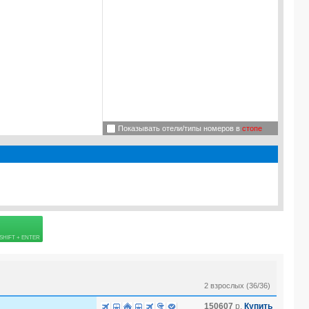
Показывать отели/типы номеров в
стопе
Подробнее о визе
.0
USD
 страховке
=
5.0
%, Ребенок =
5.0
%, Младенец [0-2] =
5.0
%
2 взрослых (36/36)
150607
р.
Купить