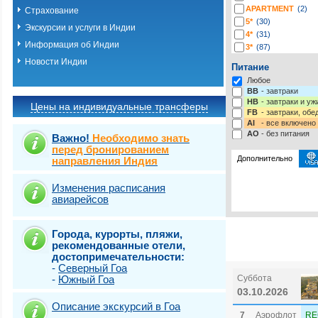
APARTMENT
(2)
Страхование
5*
(30)
Экскурсии и услуги в Индии
4*
(31)
Информация об Индии
3*
(87)
2*
(42)
Новости Индии
Питание
1*
(1)
Любое
-*
(164)
BB
- завтраки
HB
- завтраки и у
Цены на индивидуальные трансферы
FB
- завтраки, обе
AI
- все включено
AO
- без питания
Важно!
Необходимо знать
перед бронированием
Дополнительно
направления Индия
Изменения расписания
Выберите одну ил
Виза
Выбрать стра
e-Visa: 
авиарейсов
Страховка от нев
Города, курорты, пляжи,
рекомендованные отели,
достопримечательности:
-
Северный Гоа
-
Южный Гоа
Суббота
03.10.2026
Описание экскурсий в Гоа
7
Аэрофлот
RE