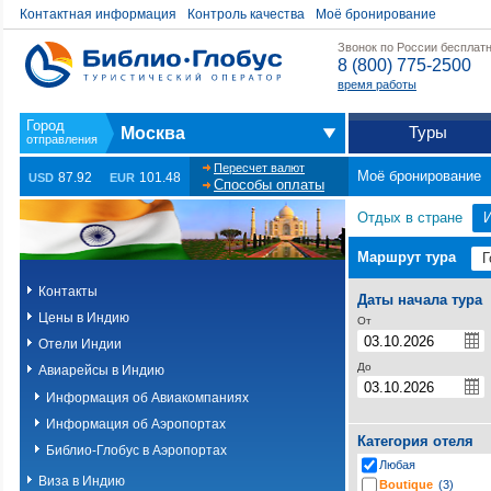
Контактная информация
Контроль качества
Моё бронирование
Звонок по России бесплат
8 (800) 775-2500
время работы
Туры
Москва
Пересчет валют
Моё бронирование
87.92
101.48
USD
EUR
Способы оплаты
Отдых в стране
Маршрут тура
Контакты
Даты начала тура
Цены в Индию
От
Отели Индии
До
Авиарейсы в Индию
Информация об Авиакомпаниях
Информация об Аэропортах
Категория отеля
Библио-Глобус в Аэропортах
Любая
Виза в Индию
Boutique
(3)