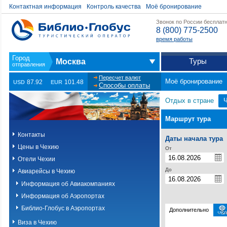
Контактная информация
Контроль качества
Моё бронирование
Звонок по России бесплат
8 (800) 775-2500
время работы
Туры
Москва
Пересчет валют
Моё бронирование
87.92
101.48
USD
EUR
Способы оплаты
Отдых в стране
Маршрут тура
Контакты
Даты начала тура
Цены в Чехию
От
Отели Чехии
До
Авиарейсы в Чехию
Информация об Авиакомпаниях
Информация об Аэропортах
Библио-Глобус в Аэропортах
Дополнительно
Виза в Чехию