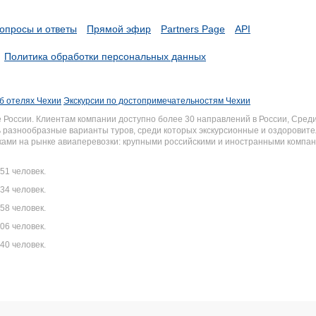
опросы и ответы
Прямой эфир
Partners Page
API
Политика обработки персональных данных
б отелях Чехии
Экскурсии по достопримечательностям Чехии
России. Клиентам компании доступно более 30 направлений в России, Среди
разнообразные варианты туров, среди которых экскурсионные и оздоровите
иками на рынке авиаперевозки: крупными российскими и иностранными комп
51 человек.
34 человек.
58 человек.
06 человек.
40 человек.