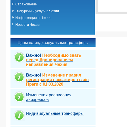
Виза
Выбрать ст
TOUR
Страхование
Виза
Экскурсии и услуги в Чехии
TOUR
Информация о Чехии
Новости Чехии
Цены на индивидуальные трансферы
Важно!
Необходимо знать
перед бронированием
направления Чехия
Важно!
Изменение правил
регистрации пассажиров в а/п
Праги с 01.03.2020
Изменения расписания
авиарейсов
Индивидуальные трансферы