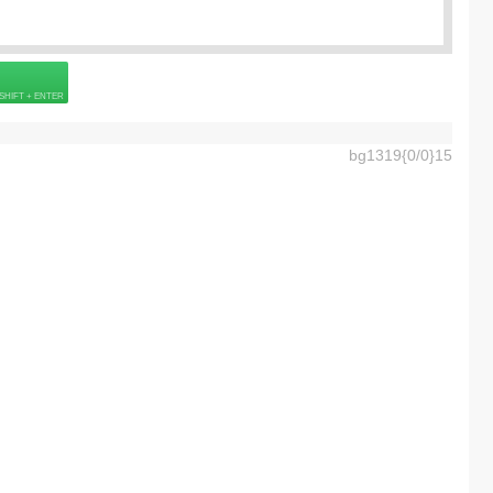
Подробнее о визе
6] =
40.0
EUR
 страховке
Подробнее о визе
ладенец [0-99] =
125.0
EUR
bg1319{0/0}15