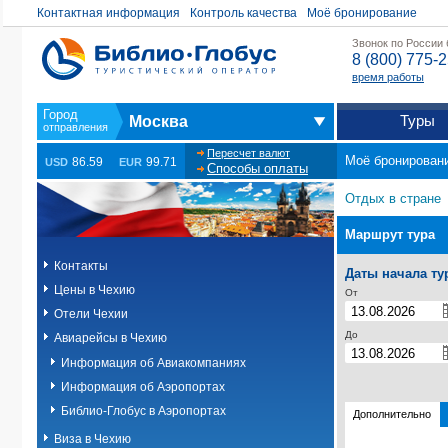
Контактная информация
Контроль качества
Моё бронирование
Звонок по России
8 (800) 775-
время работы
Туры
Москва
Пересчет валют
Моё бронирован
86.59
99.71
USD
EUR
Способы оплаты
Отдых в стране
Маршрут тура
Контакты
Даты начала ту
Цены в Чехию
От
Отели Чехии
До
Авиарейсы в Чехию
Информация об Авиакомпаниях
Информация об Аэропортах
Библио-Глобус в Аэропортах
Дополнительно
Виза в Чехию