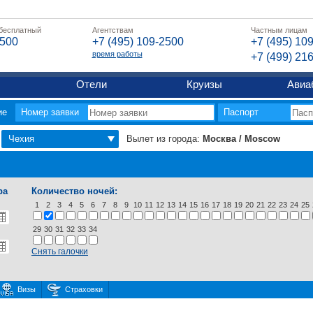
 бесплатный
Агентствам
Частным лицам
2500
+7 (495) 109-2500
+7 (495) 10
время работы
+7 (499) 21
Отели
Круизы
Авиа
ие
Номер заявки
Паспорт
Чехия
Вылет из города:
Москва / Moscow
ра
Количество ночей:
1
2
3
4
5
6
7
8
9
10
11
12
13
14
15
16
17
18
19
20
21
22
23
24
25
29
30
31
32
33
34
Снять галочки
Визы
Страховки