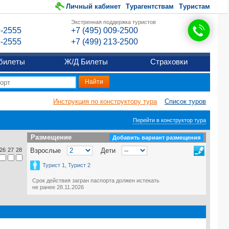
Личный кабинет
Турагентствам
Туристам
Экстренная поддержка туристов
9-2555
+7 (495) 009-2500
6-2555
+7 (499) 213-2500
билеты
Ж/Д Билеты
Страховки
Инструкция по конструктору тура
Список туров
Перейти в конструктор тура
Размещение
Размещение
Добавить вариант размещения
26
27
28
Взрослые
Дети
Турист 1, Турист 2
Срок действия загран паспорта должен истекать
не ранее 28.11.2026