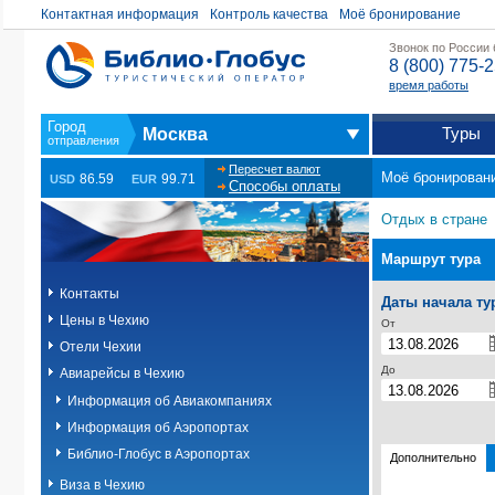
Контактная информация
Контроль качества
Моё бронирование
Звонок по России
8 (800) 775-
время работы
Туры
Москва
Пересчет валют
Моё бронирован
86.59
99.71
USD
EUR
Способы оплаты
Отдых в стране
Маршрут тура
Контакты
Даты начала ту
Цены в Чехию
От
Отели Чехии
До
Авиарейсы в Чехию
Информация об Авиакомпаниях
Информация об Аэропортах
Библио-Глобус в Аэропортах
Дополнительно
Виза в Чехию