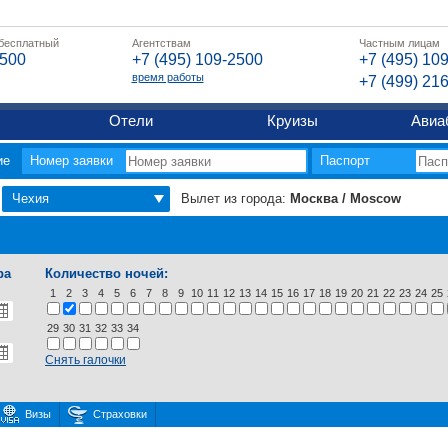
 бесплатный
Агентствам
Частным лицам
2500
+7 (495) 109-2500
+7 (495) 10
время работы
+7 (499) 21
Отели
Круизы
Авиа
ие
Номер заявки
Паспорт
Чехия
Вылет из города:
Москва / Moscow
ра
Количество ночей:
1
2
3
4
5
6
7
8
9
10
11
12
13
14
15
16
17
18
19
20
21
22
23
24
25
29
30
31
32
33
34
Снять галочки
Визы
Страховки