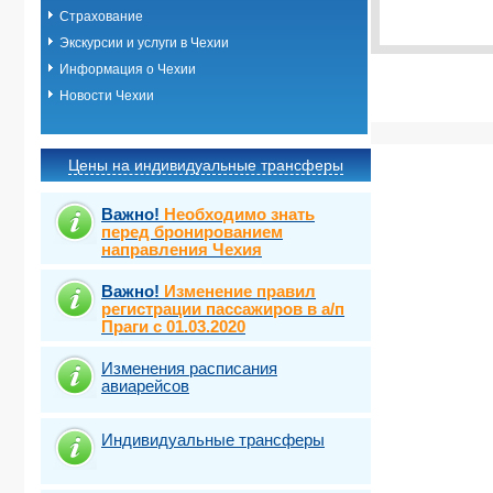
Виза
Выбрать ст
TOUR
Страхование
Виза
Экскурсии и услуги в Чехии
TOUR
Информация о Чехии
Новости Чехии
Цены на индивидуальные трансферы
Важно!
Необходимо знать
перед бронированием
направления Чехия
Важно!
Изменение правил
регистрации пассажиров в а/п
Праги с 01.03.2020
Изменения расписания
авиарейсов
Индивидуальные трансферы