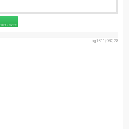
Подробнее о визе
6] =
40.0
EUR
 страховке
Подробнее о визе
ладенец [0-99] =
125.0
EUR
bg1611{0/0}28