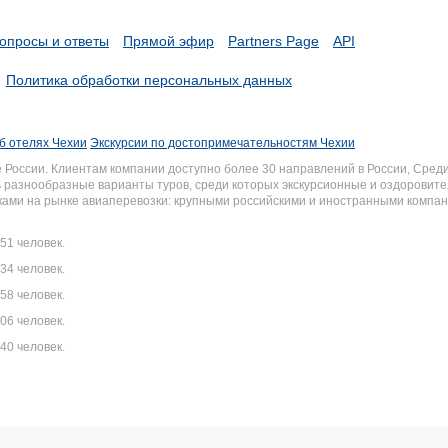
опросы и ответы
Прямой эфир
Partners Page
API
Политика обработки персональных данных
б отелях Чехии
Экскурсии по достопримечательностям Чехии
России. Клиентам компании доступно более 30 направлений в России, Среди
разнообразные варианты туров, среди которых экскурсионные и оздоровите
иками на рынке авиаперевозки: крупными российскими и иностранными комп
51 человек.
34 человек.
58 человек.
06 человек.
40 человек.