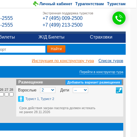
Личный кабинет
Турагентствам
Туристам
Экстренная поддержка туристов
9-2555
+7 (495) 009-2500
6-2555
+7 (499) 213-2500
билеты
Ж/Д Билеты
Страховки
Инструкция по конструктору тура
Список туров
Перейти в конструктор тура
Размещение
Размещение
Добавить вариант размещения
26
27
28
Взрослые
Дети
Турист 1, Турист 2
Срок действия загран паспорта должен истекать
не ранее 28.11.2026