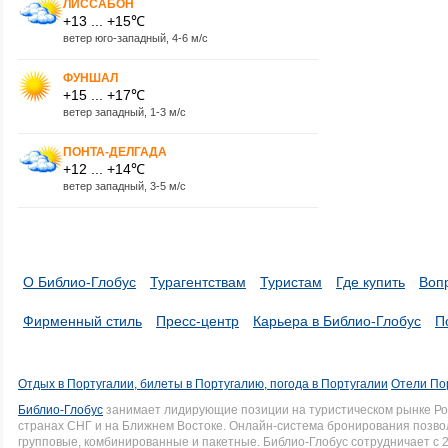
ЛИССАБОН
+13 ... +15℃
ветер юго-западный, 4-6 м/с
ФУНШАЛ
+15 ... +17℃
ветер западный, 1-3 м/с
ПОНТА-ДЕЛГАДА
+12 ... +14℃
ветер западный, 3-5 м/с
О Библио-Глобус
Турагентствам
Туристам
Где купить
Воп
Фирменный стиль
Пресс-центр
Карьера в Библио-Глобус
П
Отдых в Португалии, билеты в Португалию, погода в Португалии
Отели Пор
Библио-Глобус
занимает лидирующие позиции на туристическом рынке Рос
странах СНГ и на Ближнем Востоке. Онлайн-система бронирования позво
групповые, комбинированные и пакетные. Библио-Глобус сотрудничает с 