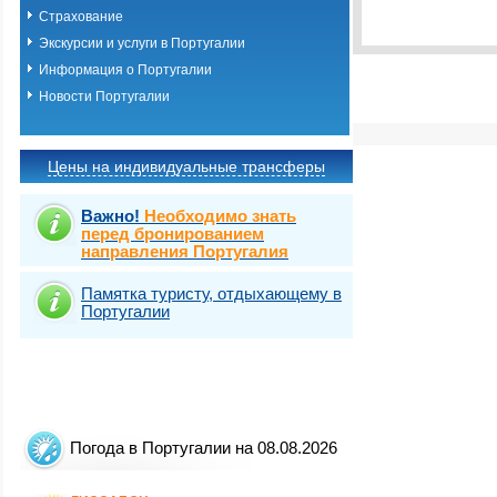
Виза
Выбрать стра
TOURIST
Страхование
Виза
Экскурсии и услуги в Португалии
TOURIST 
Информация о Португалии
Новости Португалии
Цены на индивидуальные трансферы
Важно!
Необходимо знать
перед бронированием
направления Португалия
Памятка туристу, отдыхающему в
Португалии
Погода в Португалии на 08.08.2026