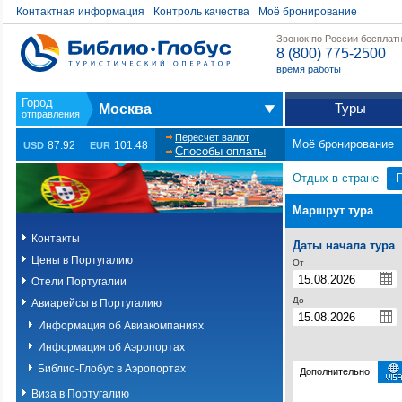
Контактная информация
Контроль качества
Моё бронирование
Звонок по России бесплат
8 (800) 775-2500
время работы
Туры
Москва
Пересчет валют
Моё бронирование
87.92
101.48
USD
EUR
Способы оплаты
Отдых в стране
П
Маршрут тура
Контакты
Даты начала тура
Цены в Португалию
От
Отели Португалии
До
Авиарейсы в Португалию
Информация об Авиакомпаниях
Информация об Аэропортах
Библио-Глобус в Аэропортах
Дополнительно
Виза в Португалию