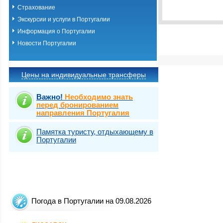
Виза
Выбрать стра
TOURIST
Страхование
Виза
Экскурсии и услуги в Португалии
TOURIST 
Информация о Португалии
Новости Португалии
Цены на индивидуальные трансферы
Важно!
Необходимо знать
перед бронированием
направления Португалия
Памятка туристу, отдыхающему в
Португалии
Погода в Португалии на 09.08.2026