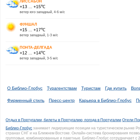
ЛИССАБОН
+13 ... +15℃
ветер юго-западный, 4-6 м/с
ФУНШАЛ
+15 ... +17℃
ветер западный, 1-3 м/с
ПОНТА-ДЕЛГАДА
+12 ... +14℃
ветер западный, 3-5 м/с
О Библио-Глобус
Турагентствам
Туристам
Где купить
Воп
Фирменный стиль
Пресс-центр
Карьера в Библио-Глобус
П
Отдых в Португалии, билеты в Португалию, погода в Португалии
Отели Пор
Библио-Глобус
занимает лидирующие позиции на туристическом рынке Рос
странах СНГ и на Ближнем Востоке. Онлайн-система бронирования позво
групповые, комбинированные и пакетные. Библио-Глобус сотрудничает с 