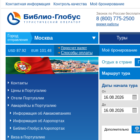
Контактная информация
Контроль качества
Моё бронирование
Звонок по России бесплат
8 (800) 775-2500
время работы
Туры
Москва
Пересчет валют
Моё бронирование
87.92
101.48
USD
EUR
Способы оплаты
Отдых в стране
П
Маршрут тура
Контакты
Даты начала тура
Цены в Португалию
От
Отели Португалии
До
Авиарейсы в Португалию
Информация об Авиакомпаниях
Информация об Аэропортах
Библио-Глобус в Аэропортах
Дополнительно
Виза в Португалию