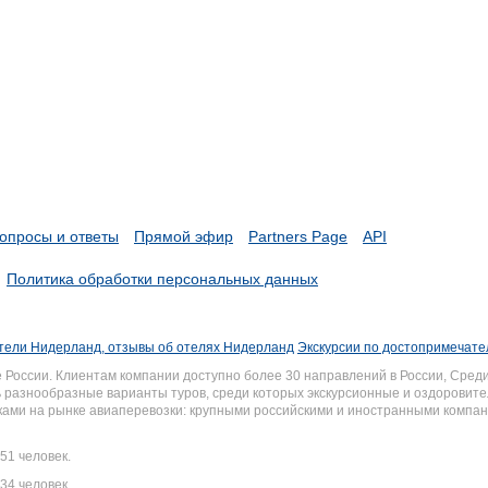
опросы и ответы
Прямой эфир
Partners Page
API
Политика обработки персональных данных
тели Нидерланд, отзывы об отелях Нидерланд
Экскурсии по достопримечат
России. Клиентам компании доступно более 30 направлений в России, Среди
разнообразные варианты туров, среди которых экскурсионные и оздоровите
иками на рынке авиаперевозки: крупными российскими и иностранными комп
51 человек.
34 человек.