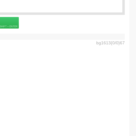
 страховке
bg1613{0/0}67