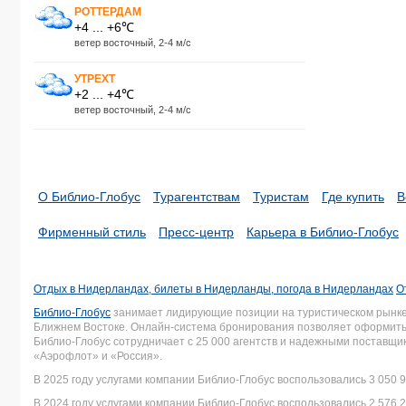
РОТТЕРДАМ
+4 ... +6℃
ветер восточный, 2-4 м/с
УТРЕХТ
+2 ... +4℃
ветер восточный, 2-4 м/с
О Библио-Глобус
Турагентствам
Туристам
Где купить
В
Фирменный стиль
Пресс-центр
Карьера в Библио-Глобус
Отдых в Нидерландах, билеты в Нидерланды, погода в Нидерландах
О
Библио-Глобус
занимает лидирующие позиции на туристическом рынке 
Ближнем Востоке. Онлайн-система бронирования позволяет оформить 
Библио-Глобус сотрудничает с 25 000 агентств и надежными поставщ
«Аэрофлот» и «Россия».
В 2025 году услугами компании Библио-Глобус воспользовались 3 050 9
В 2024 году услугами компании Библио-Глобус воспользовались 2 576 2