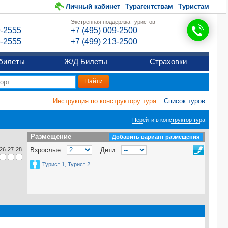
Личный кабинет
Турагентствам
Туристам
Экстренная поддержка туристов
9-2555
+7 (495) 009-2500
6-2555
+7 (499) 213-2500
билеты
Ж/Д Билеты
Страховки
Инструкция по конструктору тура
Список туров
Перейти в конструктор тура
Размещение
Размещение
Добавить вариант размещения
26
27
28
Взрослые
Дети
Турист 1, Турист 2