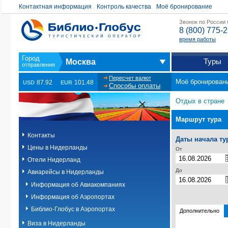
Контактная информация
Контроль качества
Моё бронирование
Звонок по России
8 (800) 775-
время работы
Туры
Москва
Пересчет валют
Моё бронирован
87.92
101.48
USD
EUR
Способы оплаты
Отдых в стране
Маршрут тура
Контакты
Даты начала ту
Цены в Нидерланды
От
Отели Нидерланд
До
Авиарейсы в Нидерланды
Информация об Авиакомпаниях
Информация об Аэропортах
Библио-Глобус в Аэропортах
Дополнительно
Виза в Нидерланды