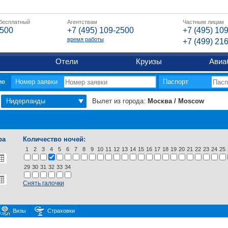
 бесплатный
Агентствам
Частным лицам
2500
+7 (495) 109-2500
+7 (495) 10
время работы
+7 (499) 21
Отели
Круизы
Авиа
ие
Номер заявки
Паспорт
Нидерланды
Вылет из города:
Москва / Moscow
ра
Количество ночей:
1
2
3
4
5
6
7
8
9
10
11
12
13
14
15
16
17
18
19
20
21
22
23
24
25
29
30
31
32
33
34
Снять галочки
Визы
Страховки