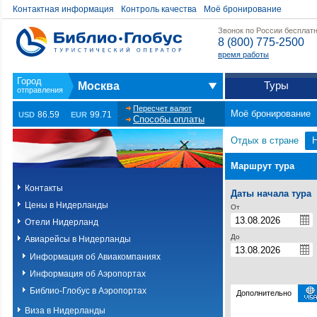
Контактная информация
Контроль качества
Моё бронирование
Звонок по России бесплат
8 (800) 775-2500
время работы
Туры
Москва
Пересчет валют
Моё бронирование
86.59
99.71
USD
EUR
Способы оплаты
Отдых в стране
Маршрут тура
Контакты
Даты начала тура
Цены в Нидерланды
От
Отели Нидерланд
До
Авиарейсы в Нидерланды
Информация об Авиакомпаниях
Информация об Аэропортах
Библио-Глобус в Аэропортах
Дополнительно
Виза в Нидерланды