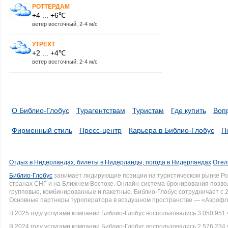
РОТТЕРДАМ
+4 ... +6℃
ветер восточный, 2-4 м/с
УТРЕХТ
+2 ... +4℃
ветер восточный, 2-4 м/с
О Библио-Глобус
Турагентствам
Туристам
Где купить
Воп
Фирменный стиль
Пресс-центр
Карьера в Библио-Глобус
П
Отдых в Нидерландах, билеты в Нидерланды, погода в Нидерландах
Отел
Библио-Глобус
занимает лидирующие позиции на туристическом рынке Рос
странах СНГ и на Ближнем Востоке. Онлайн-система бронирования позво
групповые, комбинированные и пакетные. Библио-Глобус сотрудничает с 
Основные партнеры туроператора в воздушном пространстве — «Аэрофло
В 2025 году услугами компании Библио-Глобус воспользовались 3 050 951 
В 2024 году услугами компании Библио-Глобус воспользовались 2 576 234 