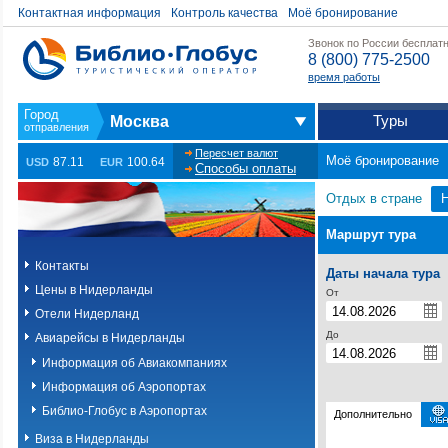
Контактная информация
Контроль качества
Моё бронирование
Звонок по России бесплат
8 (800) 775-2500
время работы
Туры
Москва
Пересчет валют
Моё бронирование
87.11
100.64
USD
EUR
Способы оплаты
Отдых в стране
Маршрут тура
Контакты
Даты начала тура
Цены в Нидерланды
От
Отели Нидерланд
До
Авиарейсы в Нидерланды
Информация об Авиакомпаниях
Информация об Аэропортах
Библио-Глобус в Аэропортах
Дополнительно
Виза в Нидерланды