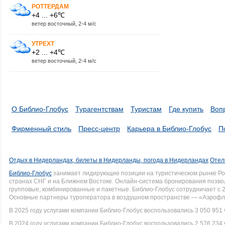
РОТТЕРДАМ
+4 ... +6℃
ветер восточный, 2-4 м/с
УТРЕХТ
+2 ... +4℃
ветер восточный, 2-4 м/с
О Библио-Глобус
Турагентствам
Туристам
Где купить
Воп
Фирменный стиль
Пресс-центр
Карьера в Библио-Глобус
П
Отдых в Нидерландах, билеты в Нидерланды, погода в Нидерландах
Отел
Библио-Глобус
занимает лидирующие позиции на туристическом рынке Рос
странах СНГ и на Ближнем Востоке. Онлайн-система бронирования позво
групповые, комбинированные и пакетные. Библио-Глобус сотрудничает с 
Основные партнеры туроператора в воздушном пространстве — «Аэрофло
В 2025 году услугами компании Библио-Глобус воспользовались 3 050 951 
В 2024 году услугами компании Библио-Глобус воспользовались 2 576 234 