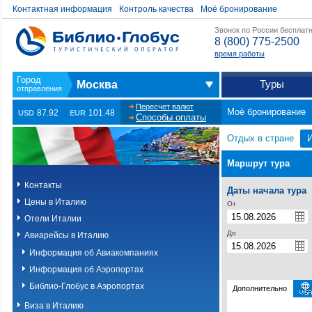
Контактная информация
Контроль качества
Моё бронирование
Звонок по России бесплат
8 (800) 775-2500
время работы
Туры
Москва
Пересчет валют
Моё бронирование
87.92
101.48
USD
EUR
Способы оплаты
Отдых в стране
Маршрут тура
Контакты
Даты начала тура
Цены в Италию
От
Отели Италии
До
Авиарейсы в Италию
Информация об Авиакомпаниях
Информация об Аэропортах
Библио-Глобус в Аэропортах
Дополнительно
Виза в Италию