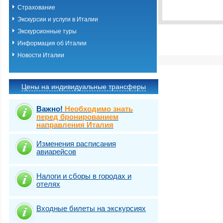
Виза
Выбрать стра
TOURIST
Страхование
Экскурсии и услуги в Италии
Экскурсионные туры
Информация об Италии
Новости Италии
Цены на индивидуальные трансферы
Важно!
Необходимо знать
перед бронированием
направления Италия
Изменения расписания
авиарейсов
Налоги и сборы в городах и
отелях
Входные билеты на экскурсиях