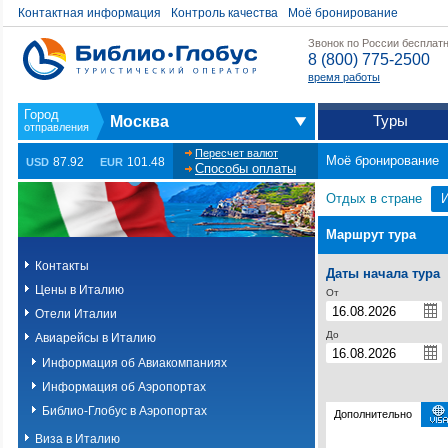
Контактная информация
Контроль качества
Моё бронирование
Звонок по России бесплат
8 (800) 775-2500
время работы
Туры
Москва
Пересчет валют
Моё бронирование
87.92
101.48
USD
EUR
Способы оплаты
Отдых в стране
Маршрут тура
Контакты
Даты начала тура
Цены в Италию
От
Отели Италии
До
Авиарейсы в Италию
Информация об Авиакомпаниях
Информация об Аэропортах
Библио-Глобус в Аэропортах
Дополнительно
Виза в Италию