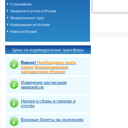
Виза
Выбрать стра
TOURIST
Страхование
Экскурсии и услуги в Италии
Экскурсионные туры
Информация об Италии
Новости Италии
Цены на индивидуальные трансферы
Важно!
Необходимо знать
перед бронированием
направления Италия
Изменения расписания
авиарейсов
Налоги и сборы в городах и
отелях
Входные билеты на экскурсиях