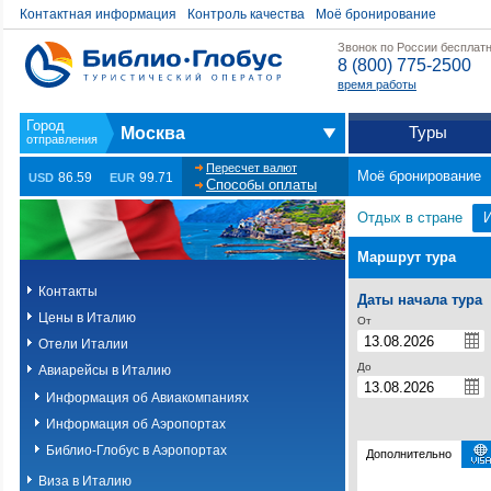
Контактная информация
Контроль качества
Моё бронирование
Звонок по России бесплат
8 (800) 775-2500
время работы
Туры
Москва
Пересчет валют
Моё бронирование
86.59
99.71
USD
EUR
Способы оплаты
Отдых в стране
Маршрут тура
Контакты
Даты начала тура
Цены в Италию
От
Отели Италии
До
Авиарейсы в Италию
Информация об Авиакомпаниях
Информация об Аэропортах
Библио-Глобус в Аэропортах
Дополнительно
Виза в Италию