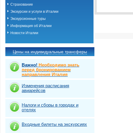
Виза
Выбрать стра
TOURIST
Страхование
Экскурсии и услуги в Италии
Экскурсионные туры
Информация об Италии
Новости Италии
Цены на индивидуальные трансферы
Важно!
Необходимо знать
перед бронированием
направления Италия
Изменения расписания
авиарейсов
Налоги и сборы в городах и
отелях
Входные билеты на экскурсиях