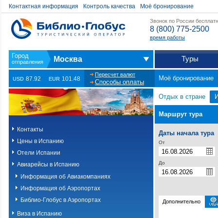
Контактная информация
Контроль качества
Моё бронирование
Звонок по России бесплат
8 (800) 775-2500
время работы
Туры
Москва
Пересчет валют
Моё бронирование
87.92
101.48
USD
EUR
Способы оплаты
Отдых в стране
Маршрут тура
Контакты
Даты начала тура
Цены в Испанию
От
Отели Испании
До
Авиарейсы в Испанию
Информация об Авиакомпаниях
Информация об Аэропортах
Библио-Глобус в Аэропортах
Дополнительно
Виза в Испанию