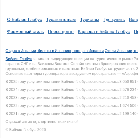
О Библио-Глобус
Турагентствам
Туристам
Где купить
Воп
Фирменный стиль
Пресс-центр
Карьера в Библио-Глобус
П
Отдых в Испании, билеты в Испанию, погода в Испании
Отели Испании, о
Библио-Глобус
занимает лидирующие позиции на туристическом рынке Рос
странах СНГ и на Ближнем Востоке. Онлайн-система бронирования позво
групповые, комбинированные и пакетные. Библио-Глобус сотрудничает с 
Основные партнеры туроператора в воздушном пространстве — «Аэрофло
В 2025 году услугами компании Библио-Глобус воспользовались 3 050 951 
В 2024 году услугами компании Библио-Глобус воспользовались 2 576 234 
В 2023 году услугами компании Библио-Глобус воспользовались 2 210 458 
В 2022 году услугами компании Библио-Глобус воспользовались 1 674 506 
В 2021 году услугами компании Библио-Глобус воспользовались 2 199 140 
Отдыхай активно, спортивно, позитивно!
© Библио-Глобус, 2026