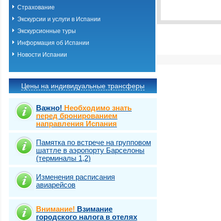
Выбрать стра
Страхование
Экскурсии и услуги в Испании
Экскурсионные туры
Информация об Испании
Новости Испании
Цены на индивидуальные трансферы
Важно!
Необходимо знать
перед бронированием
направления Испания
Памятка по встрече на групповом
шаттле в аэропорту Барселоны
(терминалы 1,2)
Изменения расписания
авиарейсов
Внимание!
Взимание
городского налога в отелях