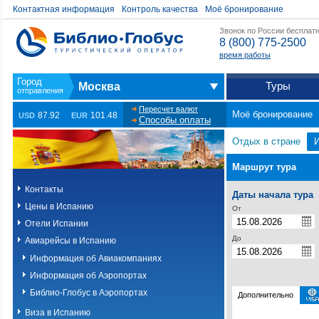
Контактная информация
Контроль качества
Моё бронирование
Звонок по России бесплат
8 (800) 775-2500
время работы
Туры
Москва
Пересчет валют
Моё бронирование
87.92
101.48
USD
EUR
Способы оплаты
Отдых в стране
Маршрут тура
Контакты
Даты начала тура
Цены в Испанию
От
Отели Испании
До
Авиарейсы в Испанию
Информация об Авиакомпаниях
Информация об Аэропортах
Библио-Глобус в Аэропортах
Дополнительно
Виза в Испанию