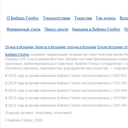
О Библио-Глобус
Турагентствам
Туристам
Где купить
Воп
Фирменный стиль
Пресс-центр
Карьера в Библио-Глобус
П
Отдых в Испании, билеты в Испанию, погода в Испании
Отели Испании, о
Библио-Глобус
занимает лидирующие позиции на туристическом рынке Рос
странах СНГ и на Ближнем Востоке. Онлайн-система бронирования позво
групповые, комбинированные и пакетные. Библио-Глобус сотрудничает с 
Основные партнеры туроператора в воздушном пространстве — «Аэрофло
В 2025 году услугами компании Библио-Глобус воспользовались 3 050 951 
В 2024 году услугами компании Библио-Глобус воспользовались 2 576 234 
В 2023 году услугами компании Библио-Глобус воспользовались 2 210 458 
В 2022 году услугами компании Библио-Глобус воспользовались 1 674 506 
В 2021 году услугами компании Библио-Глобус воспользовались 2 199 140 
Отдыхай активно, спортивно, позитивно!
© Библио-Глобус, 2026