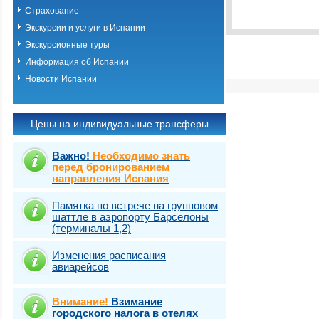
Выбрать стра
Страхование
Экскурсии и услуги в Испании
Экскурсионные туры
Информация об Испании
Новости Испании
Цены на индивидуальные трансферы
Важно!
Необходимо знать
перед бронированием
направления Испания
Памятка по встрече на групповом
шаттле в аэропорту Барселоны
(терминалы 1,2)
Изменения расписания
авиарейсов
Внимание!
Взимание
городского налога в отелях