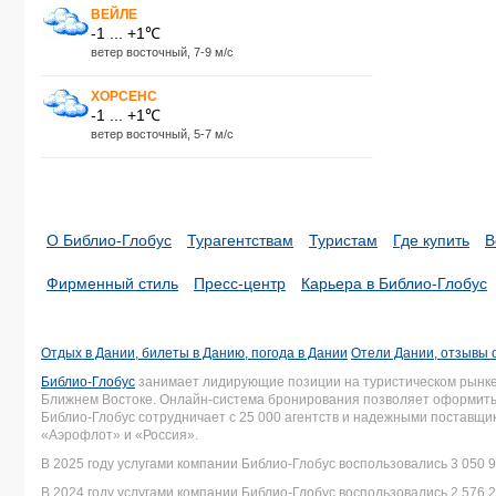
ВЕЙЛЕ
-1 ... +1℃
ветер восточный, 7-9 м/с
ХОРСЕНС
-1 ... +1℃
ветер восточный, 5-7 м/с
О Библио-Глобус
Турагентствам
Туристам
Где купить
В
Фирменный стиль
Пресс-центр
Карьера в Библио-Глобус
Отдых в Дании, билеты в Данию, погода в Дании
Отели Дании, отзывы 
Библио-Глобус
занимает лидирующие позиции на туристическом рынке 
Ближнем Востоке. Онлайн-система бронирования позволяет оформить 
Библио-Глобус сотрудничает с 25 000 агентств и надежными поставщ
«Аэрофлот» и «Россия».
В 2025 году услугами компании Библио-Глобус воспользовались 3 050 9
В 2024 году услугами компании Библио-Глобус воспользовались 2 576 2