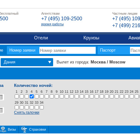
 бесплатный
Агентствам
Частным лицам
2500
+7 (495) 109-2500
+7 (495) 10
время работы
+7 (499) 21
Отели
Круизы
Авиа
ие
Номер заявки
Паспорт
Дания
Вылет из города:
Москва / Moscow
ра
Количество ночей:
1
2
3
4
5
6
7
8
9
10
11
12
13
14
15
16
17
18
19
20
21
22
23
24
25
29
30
31
32
33
34
Снять галочки
Визы
Страховки