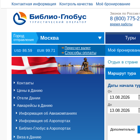
Контактная информация
Контроль качества
Моё бронирование
Звонок по России
8 (800) 775-
время работы
Туры
Москва
Пересчет валют
Моё бронирован
86.59
99.71
USD
EUR
Способы оплаты
Отдых в стране
Маршрут тура
Контакты
Даты начала ту
Цены в Данию
От
Отели Дании
До
Авиарейсы в Данию
Информация об Авиакомпаниях
Информация об Аэропортах
Библио-Глобус в Аэропортах
Дополнительно
Виза в Данию