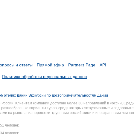
опросы и ответы
Прямой эфир
Partners Page
API
Политика обработки персональных данных
об отелях Дании
Экскурсии по достопримечательностям Дании
России. Клиентам компании доступно более 30 направлений в России, Среди
разнообразные варианты туров, среди которых экскурсионные и оздоровите
иками на рынке авиаперевозки: крупными российскими и иностранными комп
51 человек.
34 человек.