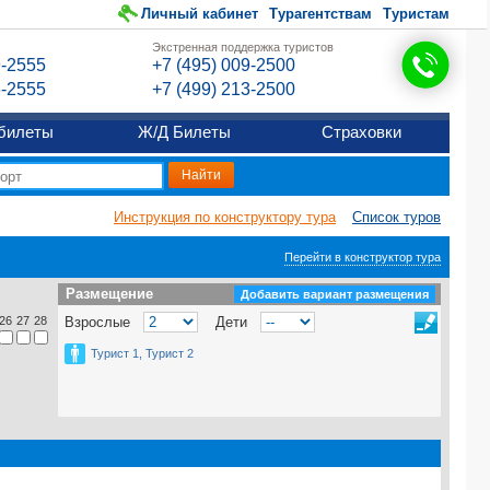
Личный кабинет
Турагентствам
Туристам
Экстренная поддержка туристов
9-2555
+7 (495) 009-2500
6-2555
+7 (499) 213-2500
билеты
Ж/Д Билеты
Страховки
Инструкция по конструктору тура
Список туров
Перейти в конструктор тура
Размещение
Размещение
Добавить вариант размещения
26
27
28
Взрослые
Дети
Турист 1, Турист 2