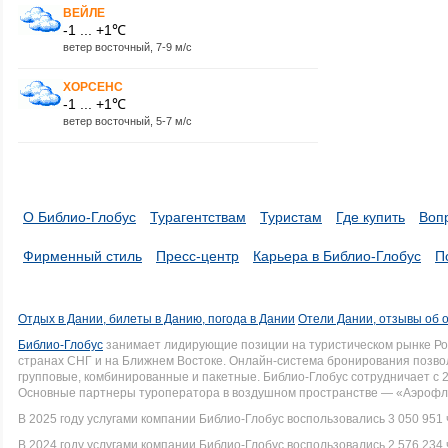
ВЕЙЛЕ
-1 ... +1℃
ветер восточный, 7-9 м/с
ХОРСЕНС
-1 ... +1℃
ветер восточный, 5-7 м/с
О Библио-Глобус
Турагентствам
Туристам
Где купить
Воп
Фирменный стиль
Пресс-центр
Карьера в Библио-Глобус
П
Отдых в Дании, билеты в Данию, погода в Дании
Отели Дании, отзывы об 
Библио-Глобус
занимает лидирующие позиции на туристическом рынке Рос
странах СНГ и на Ближнем Востоке. Онлайн-система бронирования позво
групповые, комбинированные и пакетные. Библио-Глобус сотрудничает с 
Основные партнеры туроператора в воздушном пространстве — «Аэрофло
В 2025 году услугами компании Библио-Глобус воспользовались 3 050 951 
В 2024 году услугами компании Библио-Глобус воспользовались 2 576 234 