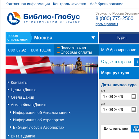
Контактная информация
Контроль качества
Моё бронирование
Звонок по России бесплат
8 (800) 775-2500
время работы
Туры
Москва
Пересчет валют
Моё бронирование
87.92
101.48
USD
EUR
Способы оплаты
Отдых в стране
Маршрут тура
Контакты
Даты начала тура
Цены в Данию
От
Отели Дании
До
Авиарейсы в Данию
Информация об Авиакомпаниях
Информация об Аэропортах
Библио-Глобус в Аэропортах
Дополнительно
Виза в Данию