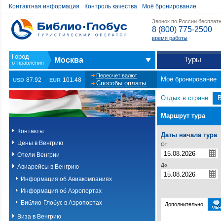
Контактная информация
Контроль качества
Моё бронирование
Звонок по России бесплат
8 (800) 775-2500
время работы
Туры
Москва
Пересчет валют
Моё бронирование
87.92
101.48
USD
EUR
Способы оплаты
Отдых в стране
В
Маршрут тура
Контакты
Даты начала тура
Цены в Венгрию
От
Отели Венгрии
До
Авиарейсы в Венгрию
Информация об Авиакомпаниях
Информация об Аэропортах
Библио-Глобус в Аэропортах
Дополнительно
Виза в Венгрию