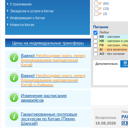
4*
(62)
Страхование
3*
(13)
Экскурсии и услуги в Китае
2*
(2)
Информация о Китае
Новости Китая
Питание
Любое
BB
- завтраки
HB
- завтраки и у
Цены на индивидуальные трансферы
FB
- завтраки, обе
AI
- все включено
AO
- без питания
Важно!
Необходимо знать перед
бронированием направления
Дополнительно
Китай
Важно!
Необходимо знать перед
Выберите одну ил
Виза
Выбрать стра
TOURIST
бронированием направления
Подробнее о визе
Китай о.Хайнань
Виза
TOURIST
Изменение расписания
Виза
TOURIST 
авиарейсов
Пеки
Гарантированные групповые
PA
Воскресенье
экскурсии по Китаю (Пекин,
区
Шанхай)
16.08.2026