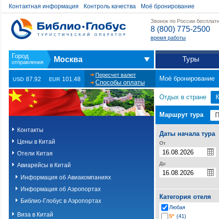
Контактная информация
Контроль качества
Моё бронирование
Звонок по России бесплат
8 (800) 775-2500
время работы
Туры
Москва
Пересчет валют
Моё бронирование
87.92
101.48
USD
EUR
Способы оплаты
Отдых в стране
К
Маршрут тура
Контакты
Даты начала тура
Цены в Китай
От
Отели Китая
До
Авиарейсы в Китай
Информация об Авиакомпаниях
Информация об Аэропортах
Категория отеля
Библио-Глобус в Аэропортах
Любая
Виза в Китай
5*
(41)