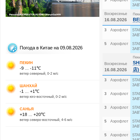
5
Аэрофлот
STA
ЗАВ
Воскресенье
Пеки
BE
16.08.2026
3
Аэрофлот
STA
ЗАВ
5
Аэрофлот
STA
Погода в Китае на 09.08.2026
ЗАВ
Пеки
SH
ПЕКИН
Воскресенье
-9 ... -11℃
店) 
16.08.2026
ветер северный, 0-2 м/с
3
Аэрофлот
STA
ЗАВ
ШАНХАЙ
-1 ... +1℃
3
Аэрофлот
STA
ветер юго-восточный, 0-2 м/с
ЗАВ
3
Аэрофлот
STA
САНЬЯ
ЗАВ
+18 ... +20℃
ветер северо-восточный, 4-6 м/с
5
Аэрофлот
STA
ЗАВ
5
Аэрофлот
STA