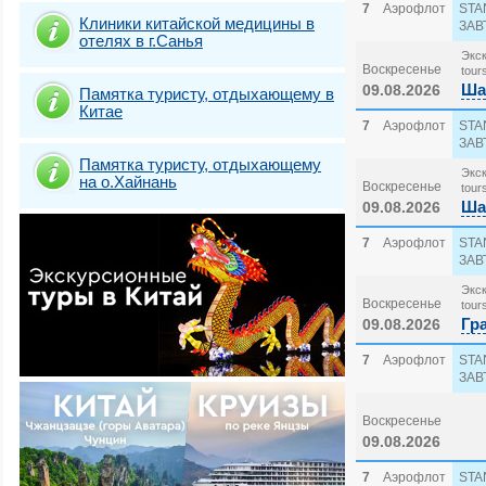
7
Аэрофлот
STA
Клиники китайской медицины в
ЗАВ
отелях в г.Санья
Экск
Воскресенье
tour
Ша
09.08.2026
Памятка туристу, отдыхающему в
Китае
7
Аэрофлот
STA
ЗАВ
Памятка туристу, отдыхающему
Экск
на о.Хайнань
Воскресенье
tour
Ша
09.08.2026
7
Аэрофлот
STA
ЗАВ
Экск
Воскресенье
tour
Гр
09.08.2026
7
Аэрофлот
STA
ЗАВ
Экск
Воскресенье
tour
Ша
09.08.2026
7
Аэрофлот
STA