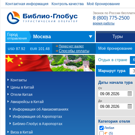
Контактная информация
Контроль качества
Моё бронирование
Звонок по России бесплат
8 (800) 775-2500
время работы
Туры
Москва
Пересчет валют
Моё бронирование
87.92
101.48
USD
EUR
Способы оплаты
Отдых в стране
К
Маршрут тура
Контакты
Даты начала тура
Цены в Китай
От
Отели Китая
До
Авиарейсы в Китай
Информация об Авиакомпаниях
Информация об Аэропортах
Категория отеля
Библио-Глобус в Аэропортах
Любая
Виза в Китай
4*
(5)