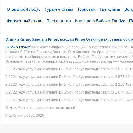
О Библио-Глобус
Турагентствам
Туристам
Где купить
Воп
Фирменный стиль
Пресс-центр
Карьера в Библио-Глобус
П
Отдых в Китае, билеты в Китай, погода в Китае
Отели Китая, отзывы об от
Библио-Глобус
занимает лидирующие позиции на туристическом рынке Рос
странах СНГ и на Ближнем Востоке. Онлайн-система бронирования позво
групповые, комбинированные и пакетные. Библио-Глобус сотрудничает с 
Основные партнеры туроператора в воздушном пространстве — «Аэрофло
В 2025 году услугами компании Библио-Глобус воспользовались 3 050 951 
В 2024 году услугами компании Библио-Глобус воспользовались 2 576 234 
В 2023 году услугами компании Библио-Глобус воспользовались 2 210 458 
В 2022 году услугами компании Библио-Глобус воспользовались 1 674 506 
В 2021 году услугами компании Библио-Глобус воспользовались 2 199 140 
Отдыхай активно, спортивно, позитивно!
© Библио-Глобус, 2026