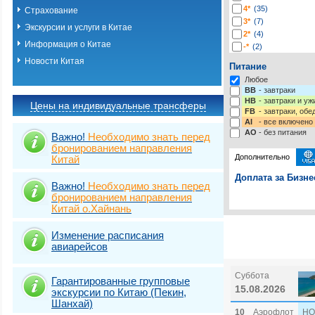
4*
(35)
Страхование
3*
(7)
Экскурсии и услуги в Китае
2*
(4)
Информация о Китае
-*
(2)
Новости Китая
Питание
Любое
BB
- завтраки
HB
- завтраки и у
Цены на индивидуальные трансферы
FB
- завтраки, обе
AI
- все включено
AO
- без питания
Важно!
Необходимо знать перед
бронированием направления
Дополнительно
Китай
Доплата за Бизне
Важно!
Необходимо знать перед
бронированием направления
Выберите одну ил
Виза
Выбрать стра
TOURIST
Китай о.Хайнань
Подробнее о визе
Виза
TOURIST
Изменение расписания
авиарейсов
Виза
TOURIST 
Суббота
Гарантированные групповые
15.08.2026
экскурсии по Китаю (Пекин,
Шанхай)
10
Аэрофлот
HO