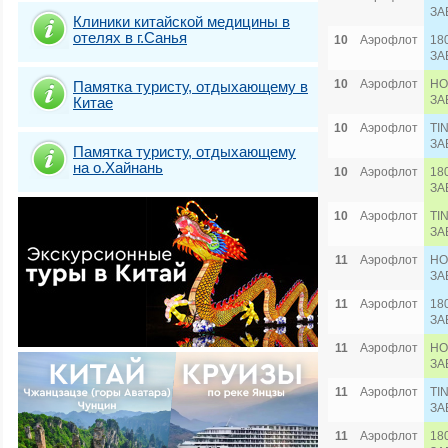
ЗА
Клиники китайской медицины в
отелях в г.Санья
10
Аэрофлот
18
ЗА
10
Аэрофлот
HO
Памятка туристу, отдыхающему в
ЗА
Китае
10
Аэрофлот
TI
ЗА
Памятка туристу, отдыхающему
на о.Хайнань
10
Аэрофлот
18
ЗА
10
Аэрофлот
TI
ЗА
11
Аэрофлот
HO
ЗА
11
Аэрофлот
18
ЗА
11
Аэрофлот
HO
ЗА
11
Аэрофлот
TI
ЗА
11
Аэрофлот
18