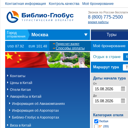
Контактная информация
Контроль качества
Моё бронирование
Звонок по России бесплат
8 (800) 775-2500
время работы
Туры
Москва
Пересчет валют
Моё бронирование
87.92
101.48
USD
EUR
Способы оплаты
Отдых в стране
К
Маршрут тура
Контакты
Даты начала тура
Цены в Китай
От
Отели Китая
До
Авиарейсы в Китай
Информация об Авиакомпаниях
Информация об Аэропортах
Категория отеля
Библио-Глобус в Аэропортах
Любая
Виза в Китай
5*
(89)