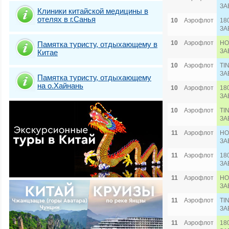
ЗА
Клиники китайской медицины в
отелях в г.Санья
10
Аэрофлот
18
ЗА
10
Аэрофлот
HO
Памятка туристу, отдыхающему в
ЗА
Китае
10
Аэрофлот
TI
ЗА
Памятка туристу, отдыхающему
на о.Хайнань
10
Аэрофлот
18
ЗА
10
Аэрофлот
TI
ЗА
11
Аэрофлот
HO
ЗА
11
Аэрофлот
18
ЗА
11
Аэрофлот
HO
ЗА
11
Аэрофлот
TI
ЗА
11
Аэрофлот
18