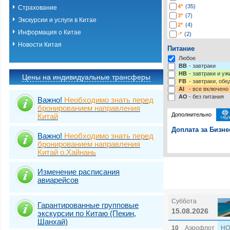
4*
(35)
Страхование
3*
(7)
Экскурсии и услуги в Китае
2*
(4)
Информация о Китае
-*
(2)
Новости Китая
Питание
Любое
BB
- завтраки
HB
- завтраки и у
Цены на индивидуальные трансферы
FB
- завтраки, обе
AI
- все включено
AO
- без питания
Важно!
Необходимо знать перед
бронированием направления
Дополнительно
Китай
Доплата за Бизне
Важно!
Необходимо знать перед
бронированием направления
Выберите одну ил
Виза
Выбрать стра
TOURIST
Китай о.Хайнань
Подробнее о визе
Виза
TOURIST
Изменение расписания
авиарейсов
Виза
TOURIST 
Суббота
Гарантированные групповые
15.08.2026
экскурсии по Китаю (Пекин,
Шанхай)
10
Аэрофлот
HO