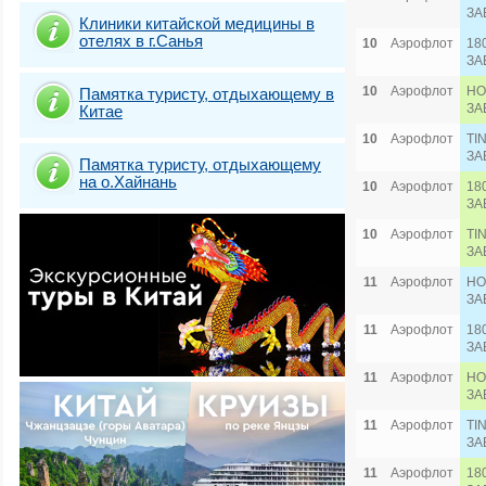
ЗА
Клиники китайской медицины в
отелях в г.Санья
10
Аэрофлот
18
ЗА
10
Аэрофлот
HO
Памятка туристу, отдыхающему в
ЗА
Китае
10
Аэрофлот
TI
ЗА
Памятка туристу, отдыхающему
на о.Хайнань
10
Аэрофлот
18
ЗА
10
Аэрофлот
TI
ЗА
11
Аэрофлот
HO
ЗА
11
Аэрофлот
18
ЗА
11
Аэрофлот
HO
ЗА
11
Аэрофлот
TI
ЗА
11
Аэрофлот
18