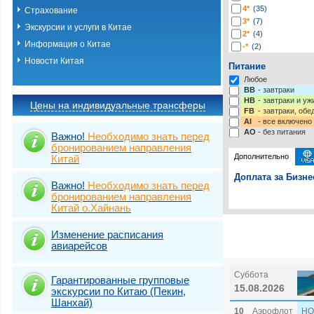
4*
(35)
Страхование
3*
(7)
Экскурсии и услуги в Китае
2*
(4)
Информация о Китае
-*
(2)
Новости Китая
Питание
Любое
BB
- завтраки
HB
- завтраки и у
Цены на индивидуальные трансферы
FB
- завтраки, обе
AI
- все включено
AO
- без питания
Важно!
Необходимо знать перед
бронированием направления
Дополнительно
Китай
Доплата за Бизне
Важно!
Необходимо знать перед
бронированием направления
Выберите одну ил
Виза
Выбрать стра
TOURIST
Китай о.Хайнань
Подробнее о визе
Виза
TOURIST
Изменение расписания
авиарейсов
Виза
TOURIST 
Суббота
Гарантированные групповые
15.08.2026
экскурсии по Китаю (Пекин,
Шанхай)
10
Аэрофлот
HO