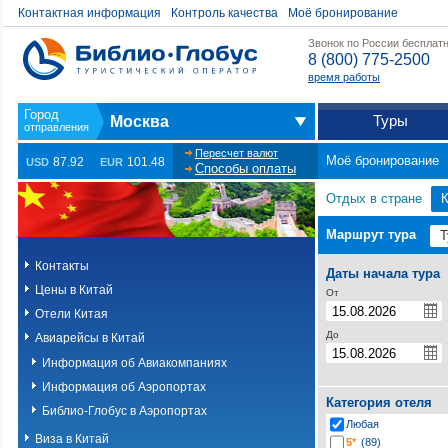
Контактная информация
Контроль качества
Моё бронирование
Звонок по России бесплат
8 (800) 775-2500
время работы
Туры
Москва
Пересчет валют
Моё бронирование
87.92
101.48
USD
EUR
Способы оплаты
Отдых в стране
К
Маршрут тура
Контакты
Даты начала тура
Цены в Китай
От
Отели Китая
До
Авиарейсы в Китай
Информация об Авиакомпаниях
Информация об Аэропортах
Категория отеля
Библио-Глобус в Аэропортах
Любая
Виза в Китай
5*
(89)