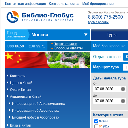
Контактная информация
Контроль качества
Моё бронирование
Звонок по России бесплат
8 (800) 775-2500
время работы
Туры
Москва
Пересчет валют
Моё бронирование
86.59
99.71
USD
EUR
Способы оплаты
Отдых в стране
К
Маршрут тура
Контакты
Даты начала тура
Цены в Китай
От
Отели Китая
До
Авиарейсы в Китай
Информация об Авиакомпаниях
Информация об Аэропортах
Категория отеля
Библио-Глобус в Аэропортах
Любая
Виза в Китай
5*
(81)