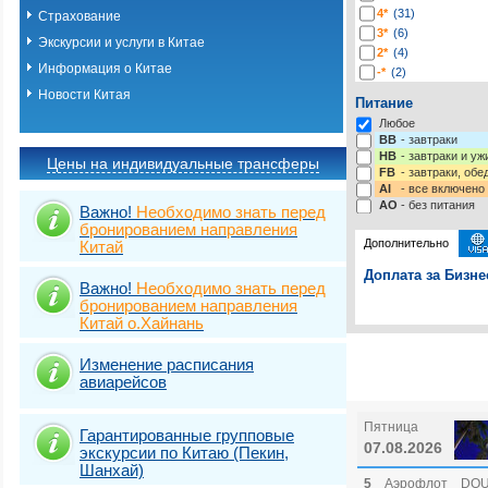
4*
(31)
Страхование
3*
(6)
Экскурсии и услуги в Китае
2*
(4)
Информация о Китае
-*
(2)
Новости Китая
Питание
Любое
BB
- завтраки
HB
- завтраки и у
Цены на индивидуальные трансферы
FB
- завтраки, обе
AI
- все включено
AO
- без питания
Важно!
Необходимо знать перед
бронированием направления
Дополнительно
Китай
Доплата за Бизне
Важно!
Необходимо знать перед
бронированием направления
Выберите одну ил
Виза
Выбрать стра
TOURIST
Китай о.Хайнань
Подробнее о визе
Виза
TOURIST
Изменение расписания
авиарейсов
Виза
TOURIST 
Пятница
Гарантированные групповые
07.08.2026
экскурсии по Китаю (Пекин,
Шанхай)
5
Аэрофлот
DOU