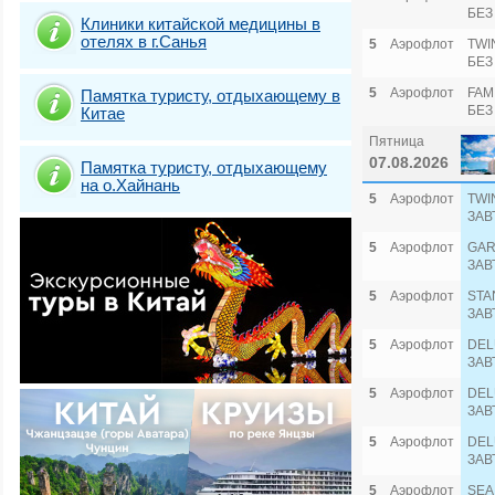
БЕЗ
Клиники китайской медицины в
отелях в г.Санья
5
Аэрофлот
TWI
БЕЗ
5
Аэрофлот
FAM
Памятка туристу, отдыхающему в
БЕЗ
Китае
Пятница
07.08.2026
Памятка туристу, отдыхающему
на о.Хайнань
5
Аэрофлот
TWI
ЗАВ
5
Аэрофлот
GAR
ЗАВ
5
Аэрофлот
STA
ЗАВ
5
Аэрофлот
DEL
ЗАВ
5
Аэрофлот
DEL
ЗАВ
5
Аэрофлот
DEL
ЗАВ
5
Аэрофлот
SEA