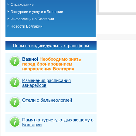
Виза
Выбрать стра
TOURIST
Страхование
Виза
Экскурсии и услуги в Болгарии
TOURIST
Информация о Болгарии
Новости Болгарии
Цены на индивидуальные трансферы
Важно!
Необходимо знать
перед бронированием
направления Болгария
Изменения расписания
авиарейсов
Отели с бальнеологией
Памятка туристу, отдыхающему в
Болгарии