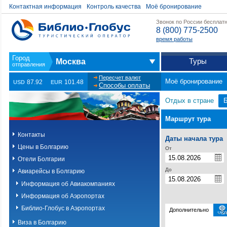
Контактная информация
Контроль качества
Моё бронирование
Звонок по России бесплат
8 (800) 775-2500
время работы
Туры
Москва
Пересчет валют
Моё бронирование
87.92
101.48
USD
EUR
Способы оплаты
Отдых в стране
Маршрут тура
Контакты
Даты начала тура
Цены в Болгарию
От
Отели Болгарии
До
Авиарейсы в Болгарию
Информация об Авиакомпаниях
Информация об Аэропортах
Библио-Глобус в Аэропортах
Дополнительно
Виза в Болгарию