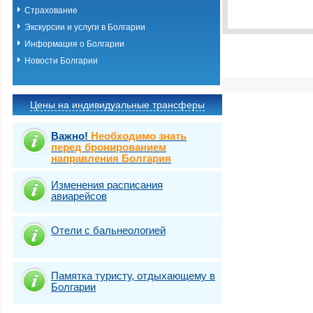
Виза
Выбрать стра
TOURIST
Страхование
Виза
Экскурсии и услуги в Болгарии
TOURIST
Информация о Болгарии
Новости Болгарии
Цены на индивидуальные трансферы
Важно!
Необходимо знать
перед бронированием
направления Болгария
Изменения расписания
авиарейсов
Отели с бальнеологией
Памятка туристу, отдыхающему в
Болгарии