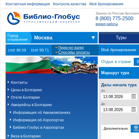
Контактная информация
Контроль качества
Моё бронирование
Звонок по России бесплат
8 (800) 775-2500
время работы
Туры
Москва
Пересчет валют
Моё бронирование
86.59
99.71
USD
EUR
Способы оплаты
Отдых в стране
Маршрут тура
Контакты
Даты начала тура
Цены в Болгарию
От
Отели Болгарии
До
Авиарейсы в Болгарию
Информация об Авиакомпаниях
Информация об Аэропортах
Библио-Глобус в Аэропортах
Дополнительно
Виза в Болгарию