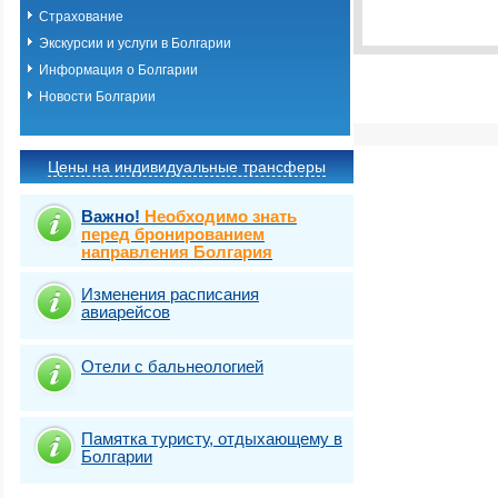
Виза
Выбрать стра
TOURIST
Страхование
Виза
Экскурсии и услуги в Болгарии
TOURIST
Информация о Болгарии
Новости Болгарии
Цены на индивидуальные трансферы
Важно!
Необходимо знать
перед бронированием
направления Болгария
Изменения расписания
авиарейсов
Отели с бальнеологией
Памятка туристу, отдыхающему в
Болгарии