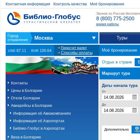
Контактная информация
Контроль качества
Моё бронирование
Звонок по России бесплат
8 (800) 775-2500
время работы
Туры
Москва
Пересчет валют
Моё бронирование
87.11
100.64
USD
EUR
Способы оплаты
Отдых в стране
Маршрут тура
Контакты
Даты начала тура
Цены в Болгарию
От
Отели Болгарии
До
Авиарейсы в Болгарию
Информация об Авиакомпаниях
Информация об Аэропортах
Библио-Глобус в Аэропортах
Дополнительно
Виза в Болгарию