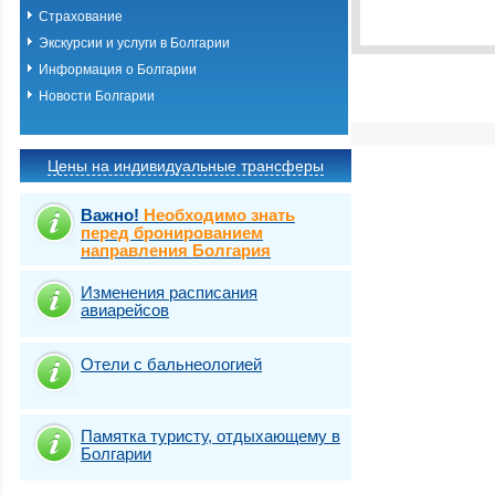
Виза
Выбрать стра
TOURIST
Страхование
Виза
Экскурсии и услуги в Болгарии
TOURIST
Информация о Болгарии
Новости Болгарии
Цены на индивидуальные трансферы
Важно!
Необходимо знать
перед бронированием
направления Болгария
Изменения расписания
авиарейсов
Отели с бальнеологией
Памятка туристу, отдыхающему в
Болгарии