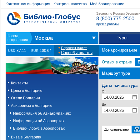
Контактная информация
Контроль качества
Моё бронирование
Звонок по России бесплат
8 (800) 775-2500
время работы
Туры
Москва
Пересчет валют
Моё бронирование
87.11
100.64
USD
EUR
Способы оплаты
Отдых в стране
Маршрут тура
Контакты
Даты начала тура
Цены в Болгарию
От
Отели Болгарии
До
Авиарейсы в Болгарию
Информация об Авиакомпаниях
Информация об Аэропортах
Библио-Глобус в Аэропортах
Дополнительно
Виза в Болгарию