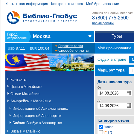
Контактная информация
Контроль качества
Моё бронирование
Звонок по России бесплат
8 (800) 775-2500
время работы
Туры
Москва
Пересчет валют
Моё бронирование
87.11
100.64
USD
EUR
Способы оплаты
Отдых в стране
Маршрут тура
Контакты
Даты начала тура
Цены в Малайзию
От
Отели Малайзии
До
Авиарейсы в Малайзию
Информация об Авиакомпаниях
Информация об Аэропортах
Категория отеля
Библио-Глобус в Аэропортах
Любая
Виза в Малайзию
5*
(7)