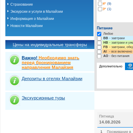
4*
(9)
Страхование
3*
(1)
Экскурсии и услуги в Малайзии
Информация о Малайзии
Новости Малайзии
Питание
Любое
BB
- завтраки
HB
- завтраки и у
Цены на индивидуальные трансферы
FB
- завтраки, обе
AI
- все включено
AO
- без питания
Важно!
Необходимо знать
перед бронированием
Дополнительно
направления Малайзия
Депозиты в отелях Малайзии
Выбрать стра
Экскурсионные туры
Пятница
14.08.2026
1
Проживание в