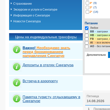
4*
(9)
Страхование
3*
(7)
Экскурсии и услуги в Сингапуре
2*
(14)
Информация о Сингапуре
Новости Сингапура
Питание
Любое
BB
- завтраки
HB
- завтраки 
Цены на индивидуальные трансферы
FB
- завтраки,
AI
- все включ
AO
- без питан
Важно!
Необходимо знать
перед бронированием
Дополнительно
направления Сингапур
Депозиты в отелях Сингапура
Выбрать ст
Встреча в аэропорту
Пятница
Памятка туристу, отдыхающему в
Сингапуре
14.08.2026
1
Проживание