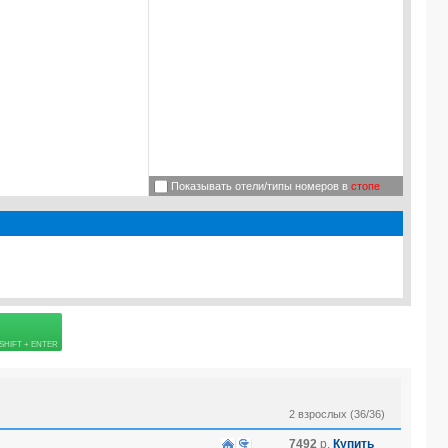
Показывать отели/типы номеров в
стопе
 страховке
2 взрослых (36/36)
7492
р.
Купить