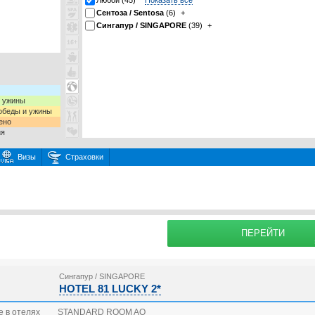
Любой (45)
Показать все
Сентоза / Sentosa
(6)
+
Сингапур / SINGAPORE
(39)
+
и ужины
 обеды и ужины
ено
ия
Визы
Страховки
раховку
Подробнее о
ПЕРЕЙТИ
Сингапур / SINGAPORE
HOTEL 81 LUCKY 2*
 в отелях
STANDARD ROOM AO