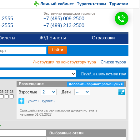
Личный кабинет
Турагентствам
Туристам
Экстренная поддержка туристов
9-2555
+7 (495) 009-2500
6-2555
+7 (499) 213-2500
билеты
Ж/Д Билеты
Страховки
Инструкция по конструктору тура
Список туров
Перейти в конструктор тура
Размещение
Размещение
Добавить вариант размещения
26
27
28
Взрослые
Дети
Турист 1, Турист 2
Срок действия загран паспорта должен истекать
не ранее 01.03.2027
е
Выбранные отели