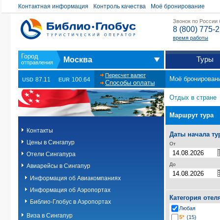
Контактная информация
Контроль качества
Моё бронирование
Звонок по России
8 (800) 775-
время работы
Туры
Москва
Пересчет валют
Моё бронирован
87.11
100.64
USD
EUR
Способы оплаты
Отдых в стране
Маршрут тура
Контакты
Даты начала ту
Цены в Сингапур
От
Отели Сингапура
До
Авиарейсы в Сингапур
Информация об Авиакомпаниях
Информация об Аэропортах
Категория отел
Библио-Глобус в Аэропортах
Любая
Виза в Сингапур
5*
(15)