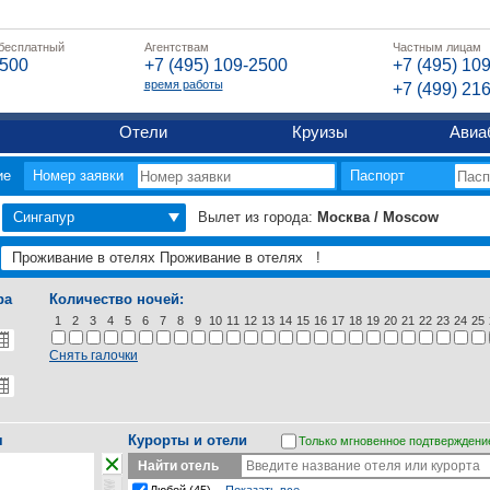
 бесплатный
Агентствам
Частным лицам
2500
+7 (495) 109-2500
+7 (495) 10
время работы
+7 (499) 21
Отели
Круизы
Авиа
ие
Номер заявки
Паспорт
Сингапур
Вылет из города:
Москва / Moscow
ра
Количество ночей:
1
2
3
4
5
6
7
8
9
10
11
12
13
14
15
16
17
18
19
20
21
22
23
24
25
Снять галочки
я
Курорты и отели
Только мгновенное подтверждени
Найти отель