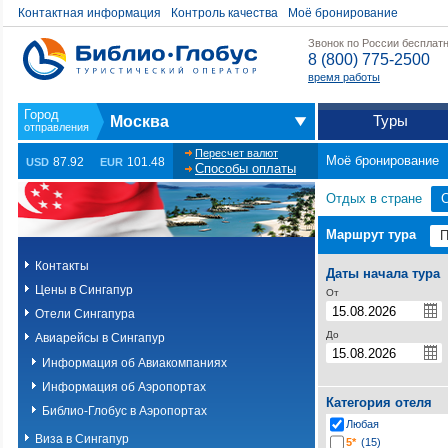
Контактная информация
Контроль качества
Моё бронирование
Звонок по России бесплат
8 (800) 775-2500
время работы
Туры
Москва
Пересчет валют
Моё бронирование
87.92
101.48
USD
EUR
Способы оплаты
Отдых в стране
С
Маршрут тура
Контакты
Даты начала тура
Цены в Сингапур
От
Отели Сингапура
До
Авиарейсы в Сингапур
Информация об Авиакомпаниях
Информация об Аэропортах
Категория отеля
Библио-Глобус в Аэропортах
Любая
Виза в Сингапур
5*
(15)