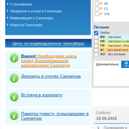
4*
(9)
Страхование
3*
(7)
Экскурсии и услуги в Сингапуре
2*
(14)
Информация о Сингапуре
Новости Сингапура
Питание
Любое
BB
- завтраки
HB
- завтраки и у
Цены на индивидуальные трансферы
FB
- завтраки, обе
AI
- все включено
AO
- без питания
Важно!
Необходимо знать
перед бронированием
Дополнительно
направления Сингапур
Депозиты в отелях Сингапура
Выбрать стра
Встреча в аэропорту
Суббота
Памятка туристу, отдыхающему в
Сингапуре
15.08.2026
1
Проживание в