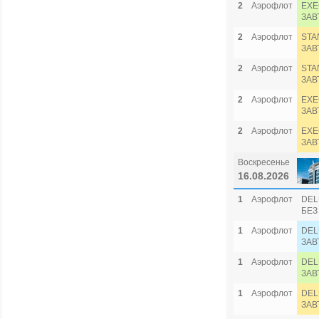
2
Аэрофлот
EXE
ЗАВ
2
Аэрофлот
STA
ЗАВ
2
Аэрофлот
STA
ЗАВ
2
Аэрофлот
EXE
ЗАВ
2
Аэрофлот
EXE
ЗАВ
Воскресенье
16.08.2026
1
Аэрофлот
DEL
БЕЗ
1
Аэрофлот
DEL
ЗАВ
1
Аэрофлот
DEL
ЗАВ
1
Аэрофлот
DEL
ЗАВ