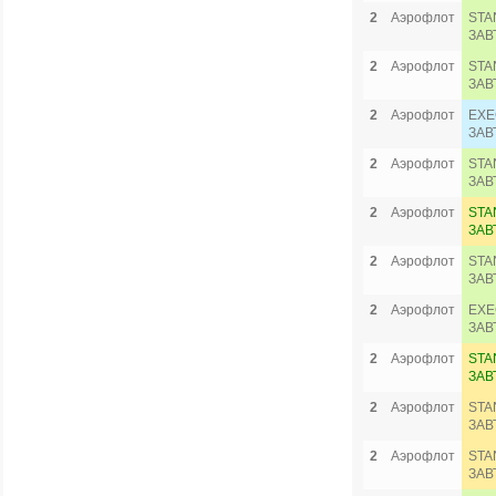
2
Аэрофлот
STA
ЗАВ
2
Аэрофлот
STA
ЗАВ
2
Аэрофлот
EXE
ЗАВ
2
Аэрофлот
STA
ЗАВ
2
Аэрофлот
STA
ЗАВ
2
Аэрофлот
STA
ЗАВ
2
Аэрофлот
EXE
ЗАВ
2
Аэрофлот
STA
ЗАВ
2
Аэрофлот
STA
ЗАВ
2
Аэрофлот
STA
ЗАВ