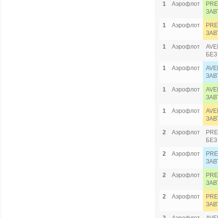
1
Аэрофлот
PRE
ЗАВ
1
Аэрофлот
PRE
ЗАВ
1
Аэрофлот
AVE
БЕЗ
1
Аэрофлот
AVE
ЗАВ
1
Аэрофлот
AVE
ЗАВ
1
Аэрофлот
AVE
ЗАВ
2
Аэрофлот
PRE
БЕЗ
2
Аэрофлот
PRE
ЗАВ
2
Аэрофлот
PRE
ЗАВ
2
Аэрофлот
PRE
ЗАВ