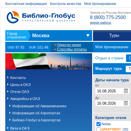
Контактная информация
Контроль качества
Моё бронирование
Звонок по России бесплат
8 (800) 775-2500
время работы
Туры
Москва
Пересчет валют
Моё бронирование
87.92
101.48
USD
EUR
Способы оплаты
Отдых в стране
Маршрут тура
Контакты
Даты начала тура
Цены в ОАЭ
От
Отели ОАЭ
До
Авиарейсы в ОАЭ
Информация об Авиакомпаниях
Информация об Аэропортах
Категория отеля
Библио-Глобус в Аэропортах
Любая
Виза в ОАЭ
APARTMENT
(35)