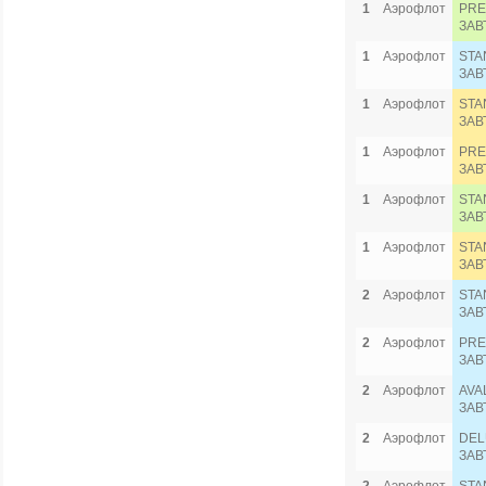
1
Аэрофлот
PRE
ЗАВ
1
Аэрофлот
STA
ЗАВ
1
Аэрофлот
STA
ЗАВ
1
Аэрофлот
PRE
ЗАВ
1
Аэрофлот
STA
ЗАВ
1
Аэрофлот
STA
ЗАВ
2
Аэрофлот
STA
ЗАВ
2
Аэрофлот
PRE
ЗАВ
2
Аэрофлот
AVA
ЗАВ
2
Аэрофлот
DEL
ЗАВ