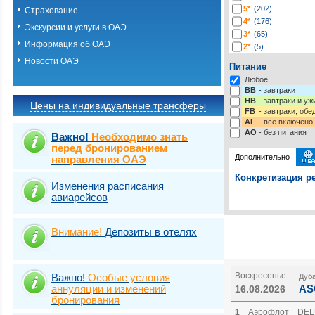
5*
(202)
Страхование
4*
(176)
Экскурсии и услуги в ОАЭ
3*
(65)
Информация об ОАЭ
2*
(5)
1*
(1)
Новости ОАЭ
Питание
Любое
BB
- завтраки
HB
- завтраки и у
Цены на индивидуальные трансферы
FB
- завтраки, обе
AI
- все включено
AO
- без питания
Важно!
Необходимо знать
перед бронированием
Дополнительно
направления ОАЭ
Конкретизация ре
Изменения расписания
авиарейсов
Выберите одну ил
Выбрать стра
Внимание!
Депозиты в отелях
Воскресенье
Важно!
Особые условия
Дуба
аннуляции и изменений
AS
16.08.2026
бронирования
1
Аэрофлот
DEL