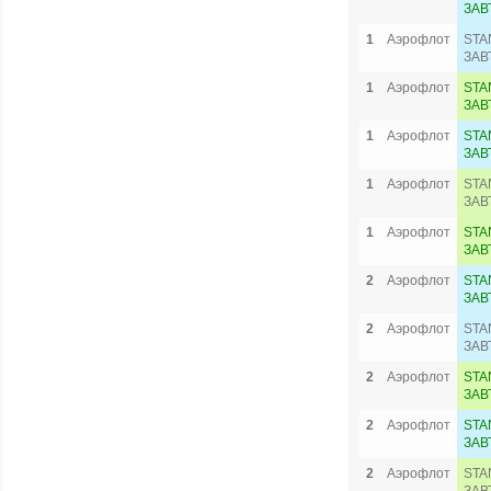
ЗАВ
1
Аэрофлот
STA
ЗАВ
1
Аэрофлот
STA
ЗАВ
1
Аэрофлот
STA
ЗАВ
1
Аэрофлот
STA
ЗАВ
1
Аэрофлот
STA
ЗАВ
2
Аэрофлот
STA
ЗАВ
2
Аэрофлот
STA
ЗАВ
2
Аэрофлот
STA
ЗАВ
2
Аэрофлот
STA
ЗАВ
2
Аэрофлот
STA