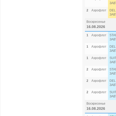
ЗАВ
2
Аэрофлот
DEL
ЗАВ
Воскресенье
16.08.2026
1
Аэрофлот
STA
ЗАВ
1
Аэрофлот
DEL
ЗАВ
1
Аэрофлот
SUI
ЗАВ
2
Аэрофлот
STA
ЗАВ
2
Аэрофлот
DEL
ЗАВ
2
Аэрофлот
SUI
ЗАВ
Воскресенье
16.08.2026