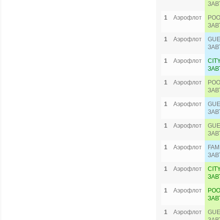
ЗАВ
1
Аэрофлот
POO
ЗАВ
1
Аэрофлот
GUE
ЗАВ
1
Аэрофлот
CIT
ЗАВ
1
Аэрофлот
POO
ЗАВ
1
Аэрофлот
GUE
ЗАВ
1
Аэрофлот
GUE
ЗАВ
1
Аэрофлот
FAM
ЗАВ
1
Аэрофлот
CIT
ЗАВ
1
Аэрофлот
POO
ЗАВ
1
Аэрофлот
GUE