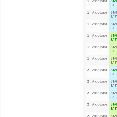
1
Аэрофлот
STA
ЗАВ
1
Аэрофлот
STA
ЗАВ
1
Аэрофлот
STA
ЗАВ
1
Аэрофлот
STA
ЗАВ
1
Аэрофлот
STA
ЗАВ
1
Аэрофлот
STA
ЗАВ
2
Аэрофлот
STA
ЗАВ
2
Аэрофлот
STA
ЗАВ
2
Аэрофлот
STA
ЗАВ
2
Аэрофлот
STA
ЗАВ
2
Аэрофлот
STA