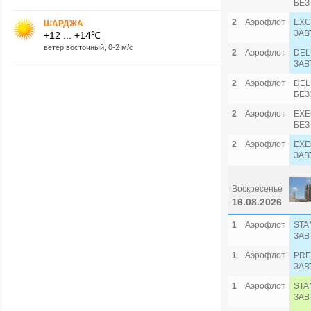
БЕЗ
2
Аэрофлот
EXC
ШАРДЖА
ЗАВ
+12 ... +14℃
ветер восточный, 0-2 м/с
2
Аэрофлот
DEL
ЗАВ
2
Аэрофлот
DEL
БЕЗ
2
Аэрофлот
EXE
БЕЗ
2
Аэрофлот
EXE
ЗАВ
Воскресенье
16.08.2026
1
Аэрофлот
STA
ЗАВ
1
Аэрофлот
PRE
ЗАВ
1
Аэрофлот
STA
ЗАВ