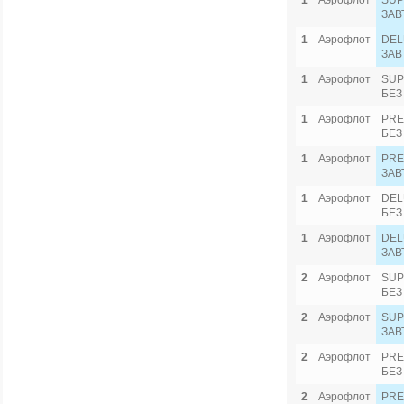
1
Аэрофлот
SUP
ЗАВ
1
Аэрофлот
DEL
ЗАВ
1
Аэрофлот
SUP
БЕЗ
1
Аэрофлот
PRE
БЕЗ
1
Аэрофлот
PRE
ЗАВ
1
Аэрофлот
DEL
БЕЗ
1
Аэрофлот
DEL
ЗАВ
2
Аэрофлот
SUP
БЕЗ
2
Аэрофлот
SUP
ЗАВ
2
Аэрофлот
PRE
БЕЗ
2
Аэрофлот
PRE