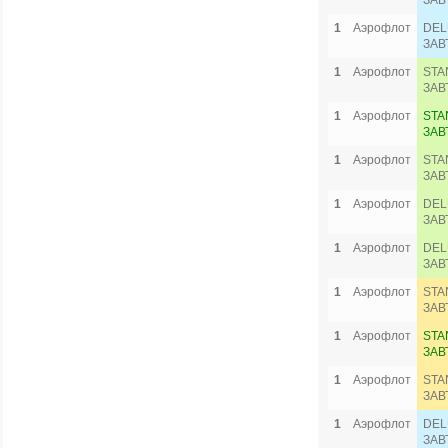
ЗАВ
1
Аэрофлот
DEL
ЗАВ
1
Аэрофлот
STA
ЗАВ
1
Аэрофлот
STA
ЗАВ
1
Аэрофлот
STA
ЗАВ
1
Аэрофлот
DEL
ЗАВ
1
Аэрофлот
DEL
ЗАВ
1
Аэрофлот
STA
ЗАВ
1
Аэрофлот
STA
ЗАВ
1
Аэрофлот
STA
ЗАВ
1
Аэрофлот
DEL
ЗАВ