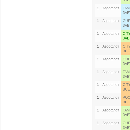
ЗАВ
1
Аэрофлот
FAM
ЗАВ
1
Аэрофлот
GUE
ЗАВ
1
Аэрофлот
CIT
ЗАВ
1
Аэрофлот
CIT
ВСЕ
1
Аэрофлот
GUE
ЗАВ
1
Аэрофлот
FAM
ЗАВ
1
Аэрофлот
CIT
ВСЕ
1
Аэрофлот
POO
ВСЕ
1
Аэрофлот
FAM
ЗАВ
1
Аэрофлот
GUE
ЗАВ