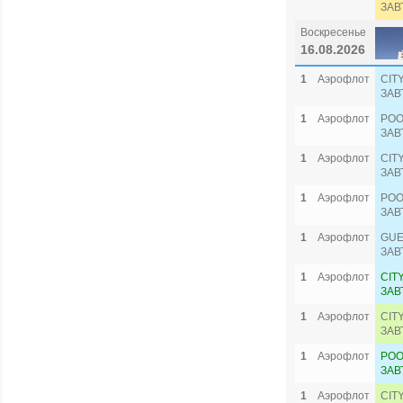
ЗАВ
Воскресенье
16.08.2026
1
Аэрофлот
CIT
ЗАВ
1
Аэрофлот
POO
ЗАВ
1
Аэрофлот
CIT
ЗАВ
1
Аэрофлот
POO
ЗАВ
1
Аэрофлот
GUE
ЗАВ
1
Аэрофлот
CIT
ЗАВ
1
Аэрофлот
CIT
ЗАВ
1
Аэрофлот
POO
ЗАВ
1
Аэрофлот
CIT