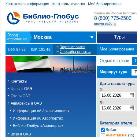
Контактная информация
Контроль качества
Моё бронирование
Звонок по России бесплат
8 (800) 775-2500
время работы
Туры
Москва
Пересчет валют
Моё бронирование
87.92
101.48
USD
EUR
Способы оплаты
Отдых в стране
Маршрут тура
Контакты
Даты начала тура
Цены в ОАЭ
От
Отели ОАЭ
До
Авиарейсы в ОАЭ
Информация об Авиакомпаниях
Информация об Аэропортах
Категория отеля
Библио-Глобус в Аэропортах
Любая
Виза в ОАЭ
APARTMENT
(35)