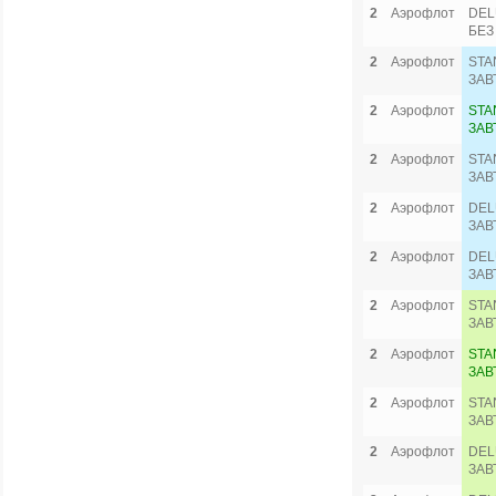
2
Аэрофлот
DEL
БЕЗ
2
Аэрофлот
STA
ЗАВ
2
Аэрофлот
STA
ЗАВ
2
Аэрофлот
STA
ЗАВ
2
Аэрофлот
DEL
ЗАВ
2
Аэрофлот
DEL
ЗАВ
2
Аэрофлот
STA
ЗАВ
2
Аэрофлот
STA
ЗАВ
2
Аэрофлот
STA
ЗАВ
2
Аэрофлот
DEL
ЗАВ