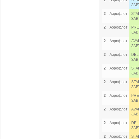
2
Аэрофлот
STA
ЗАВ
2
Аэрофлот
STA
ЗАВ
2
Аэрофлот
PRE
ЗАВ
2
Аэрофлот
AVA
ЗАВ
2
Аэрофлот
DEL
ЗАВ
2
Аэрофлот
STA
ЗАВ
2
Аэрофлот
STA
ЗАВ
2
Аэрофлот
PRE
ЗАВ
2
Аэрофлот
AVA
ЗАВ
2
Аэрофлот
DEL
ЗАВ
2
Аэрофлот
STA