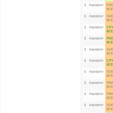
1
Аэрофлот
POO
ВСЕ
1
Аэрофлот
GUE
ВСЕ
1
Аэрофлот
CIT
ВСЕ
1
Аэрофлот
POO
ВСЕ
1
Аэрофлот
GUE
ВСЕ
1
Аэрофлот
CIT
ВСЕ
1
Аэрофлот
GUE
ВСЕ
1
Аэрофлот
FAM
ВСЕ
1
Аэрофлот
FAM
ВСЕ
1
Аэрофлот
GUE
ВСЕ