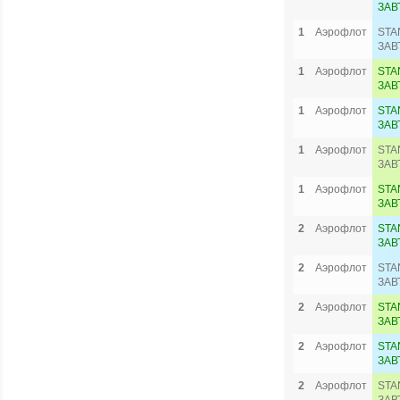
ЗАВ
1
Аэрофлот
STA
ЗАВ
1
Аэрофлот
STA
ЗАВ
1
Аэрофлот
STA
ЗАВ
1
Аэрофлот
STA
ЗАВ
1
Аэрофлот
STA
ЗАВ
2
Аэрофлот
STA
ЗАВ
2
Аэрофлот
STA
ЗАВ
2
Аэрофлот
STA
ЗАВ
2
Аэрофлот
STA
ЗАВ
2
Аэрофлот
STA