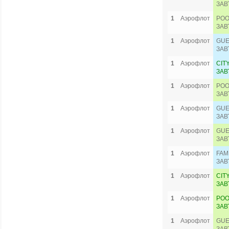
ЗАВ
1
Аэрофлот
POO
ЗАВ
1
Аэрофлот
GUE
ЗАВ
1
Аэрофлот
CIT
ЗАВ
1
Аэрофлот
POO
ЗАВ
1
Аэрофлот
GUE
ЗАВ
1
Аэрофлот
GUE
ЗАВ
1
Аэрофлот
FAM
ЗАВ
1
Аэрофлот
CIT
ЗАВ
1
Аэрофлот
POO
ЗАВ
1
Аэрофлот
GUE