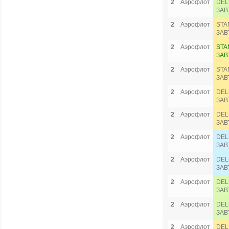
2
Аэрофлот
DEL
ЗАВ
2
Аэрофлот
STA
ЗАВ
2
Аэрофлот
STA
ЗАВ
2
Аэрофлот
STA
ЗАВ
2
Аэрофлот
DEL
ЗАВ
2
Аэрофлот
DEL
ЗАВ
2
Аэрофлот
DEL
ЗАВ
2
Аэрофлот
DEL
ЗАВ
2
Аэрофлот
DEL
ЗАВ
2
Аэрофлот
DEL
ЗАВ
2
Аэрофлот
DEL