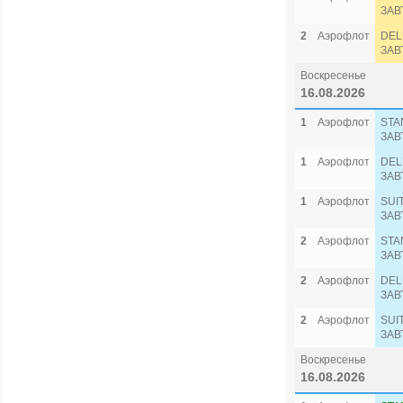
ЗАВ
2
Аэрофлот
DEL
ЗАВ
Воскресенье
16.08.2026
1
Аэрофлот
STA
ЗАВ
1
Аэрофлот
DEL
ЗАВ
1
Аэрофлот
SUI
ЗАВ
2
Аэрофлот
STA
ЗАВ
2
Аэрофлот
DEL
ЗАВ
2
Аэрофлот
SUI
ЗАВ
Воскресенье
16.08.2026