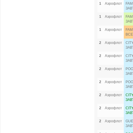
1
Аэрофлот
FAM
ЗАВ
1
Аэрофлот
FAM
ЗАВ
1
Аэрофлот
FAM
ВСЕ
2
Аэрофлот
CIT
ЗАВ
2
Аэрофлот
CIT
ЗАВ
2
Аэрофлот
POO
ЗАВ
2
Аэрофлот
POO
ЗАВ
2
Аэрофлот
CIT
ЗАВ
2
Аэрофлот
CIT
ЗАВ
2
Аэрофлот
GUE
ЗАВ