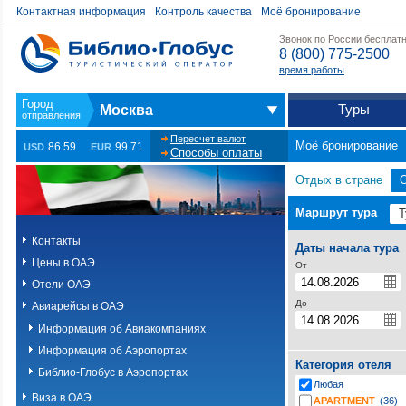
Контактная информация
Контроль качества
Моё бронирование
Звонок по России бесплат
8 (800) 775-2500
время работы
Туры
Москва
Пересчет валют
Моё бронирование
86.59
99.71
USD
EUR
Способы оплаты
Отдых в стране
Маршрут тура
Контакты
Даты начала тура
Цены в ОАЭ
От
Отели ОАЭ
До
Авиарейсы в ОАЭ
Информация об Авиакомпаниях
Информация об Аэропортах
Категория отеля
Библио-Глобус в Аэропортах
Любая
Виза в ОАЭ
APARTMENT
(36)