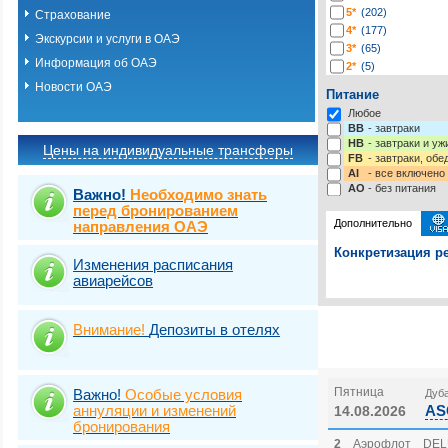
5*
(202)
Страхование
4*
(177)
Экскурсии и услуги в ОАЭ
3*
(65)
Информация об ОАЭ
2*
(5)
1*
(1)
Новости ОАЭ
Питание
Любое
BB
- завтраки
HB
- завтраки и у
Цены на индивидуальные трансферы
FB
- завтраки, обе
AI
- все включено
AO
- без питания
Важно!
Необходимо знать
перед бронированием
Дополнительно
направления ОАЭ
Конкретизация ре
Изменения расписания
авиарейсов
Выберите одну ил
Выбрать стра
Страховка от нев
Внимание!
Депозиты в отелях
Пятница
Важно!
Особые условия
Дуба
аннуляции и изменений
AS
14.08.2026
бронирования
2
Аэрофлот
DEL