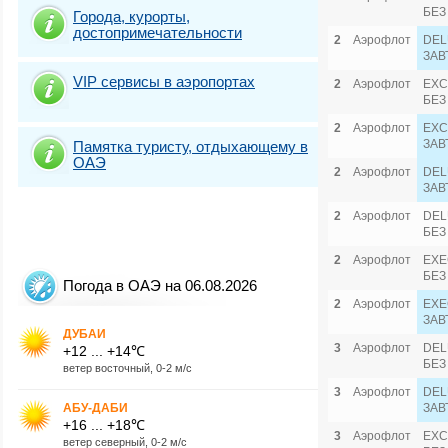
БЕЗ
Города, курорты,
достопримечательности
2
Аэрофлот
DEL
ЗАВ
VIP сервисы в аэропортах
2
Аэрофлот
EXC
БЕЗ
2
Аэрофлот
EXC
ЗАВ
Памятка туристу, отдыхающему в
ОАЭ
2
Аэрофлот
DEL
ЗАВ
2
Аэрофлот
DEL
БЕЗ
2
Аэрофлот
EXE
БЕЗ
Погода в ОАЭ на 06.08.2026
2
Аэрофлот
EXE
ЗАВ
ДУБАИ
3
Аэрофлот
DEL
+12 ... +14℃
БЕЗ
ветер восточный, 0-2 м/с
3
Аэрофлот
DEL
АБУ-ДАБИ
ЗАВ
+16 ... +18℃
3
Аэрофлот
EXC
ветер северный, 0-2 м/с