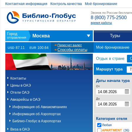
Контактная информация
Контроль качества
Моё бронирование
Звонок по России бесплат
8 (800) 775-2500
время работы
Туры
Москва
Пересчет валют
Моё бронирование
87.11
100.64
USD
EUR
Способы оплаты
Отдых в стране
Маршрут тура
Контакты
Даты начала тура
Цены в ОАЭ
От
Отели ОАЭ
До
Авиарейсы в ОАЭ
Информация об Авиакомпаниях
Информация об Аэропортах
Категория отеля
Библио-Глобус в Аэропортах
Любая
Виза в ОАЭ
APARTMENT
(36)