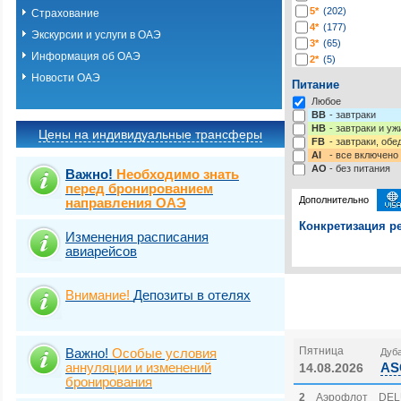
5*
(202)
Страхование
4*
(177)
Экскурсии и услуги в ОАЭ
3*
(65)
Информация об ОАЭ
2*
(5)
1*
(1)
Новости ОАЭ
Питание
Любое
BB
- завтраки
HB
- завтраки и у
Цены на индивидуальные трансферы
FB
- завтраки, обе
AI
- все включено
AO
- без питания
Важно!
Необходимо знать
перед бронированием
Дополнительно
направления ОАЭ
Конкретизация ре
Изменения расписания
авиарейсов
Выберите одну ил
Выбрать стра
Внимание!
Депозиты в отелях
Пятница
Важно!
Особые условия
Дуба
аннуляции и изменений
AS
14.08.2026
бронирования
2
Аэрофлот
DEL