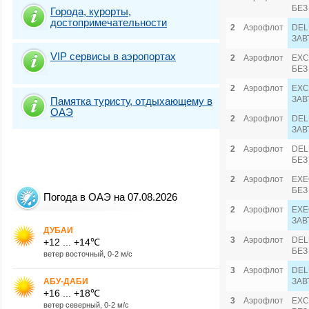
БЕЗ
Города, курорты,
достопримечательности
2
Аэрофлот
DEL
ЗАВ
VIP сервисы в аэропортах
2
Аэрофлот
EXC
БЕЗ
2
Аэрофлот
EXC
ЗАВ
Памятка туристу, отдыхающему в
ОАЭ
2
Аэрофлот
DEL
ЗАВ
2
Аэрофлот
DEL
БЕЗ
2
Аэрофлот
EXE
БЕЗ
Погода в ОАЭ на 07.08.2026
2
Аэрофлот
EXE
ЗАВ
ДУБАИ
3
Аэрофлот
DEL
+12 ... +14℃
БЕЗ
ветер восточный, 0-2 м/с
3
Аэрофлот
DEL
АБУ-ДАБИ
ЗАВ
+16 ... +18℃
3
Аэрофлот
EXC
ветер северный, 0-2 м/с