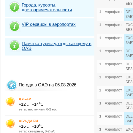
БЕЗ
Города, курорты,
достопримечательности
1
Аэрофлот
DEL
ЗАВ
VIP сервисы в аэропортах
1
Аэрофлот
EXC
БЕЗ
1
Аэрофлот
EXC
ЗАВ
Памятка туристу, отдыхающему в
ОАЭ
1
Аэрофлот
DEL
ЗАВ
1
Аэрофлот
DEL
БЕЗ
1
Аэрофлот
EXE
БЕЗ
Погода в ОАЭ на 06.08.2026
1
Аэрофлот
EXE
ЗАВ
ДУБАИ
3
Аэрофлот
DEL
+12 ... +14℃
БЕЗ
ветер восточный, 0-2 м/с
3
Аэрофлот
DEL
АБУ-ДАБИ
ЗАВ
+16 ... +18℃
3
Аэрофлот
EXC
ветер северный, 0-2 м/с