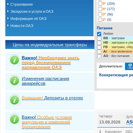
5*
(204)
Страхование
4*
(177)
Экскурсии и услуги в ОАЭ
3*
(66)
Информация об ОАЭ
2*
(5)
1*
(1)
Новости ОАЭ
Питание
Любое
BB
- завтраки
HB
- завтраки и у
Цены на индивидуальные трансферы
FB
- завтраки, обе
AI
- все включено
AO
- без питания
Важно!
Необходимо знать
перед бронированием
Дополнительно
направления ОАЭ
Конкретизация ре
Изменения расписания
авиарейсов
Выберите одну ил
Выбрать стра
Внимание!
Депозиты в отелях
Четверг
Важно!
Особые условия
Дуба
аннуляции и изменений
AS
13.08.2026
бронирования
1
Аэрофлот
DEL