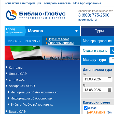
Контактная информация
Контроль качества
Моё бронирование
Звонок по России бесплат
8 (800) 775-2500
время работы
Туры
Москва
Пересчет валют
Моё бронирование
86.59
99.71
USD
EUR
Способы оплаты
Отдых в стране
Маршрут тура
Контакты
Даты начала тура
Цены в ОАЭ
От
Отели ОАЭ
До
Авиарейсы в ОАЭ
Информация об Авиакомпаниях
Информация об Аэропортах
Категория отеля
Библио-Глобус в Аэропортах
Любая
Виза в ОАЭ
APARTMENT
(36)