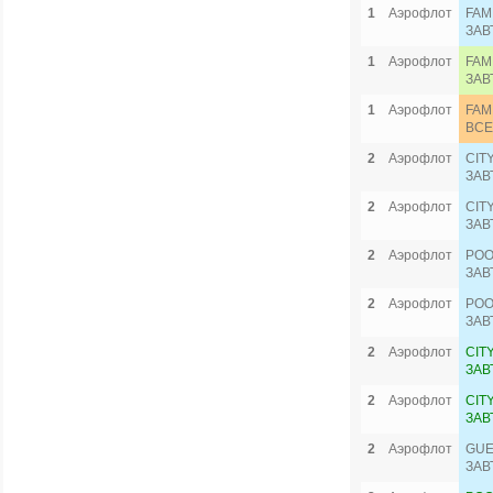
1
Аэрофлот
FAM
ЗАВ
1
Аэрофлот
FAM
ЗАВ
1
Аэрофлот
FAM
ВСЕ
2
Аэрофлот
CIT
ЗАВ
2
Аэрофлот
CIT
ЗАВ
2
Аэрофлот
POO
ЗАВ
2
Аэрофлот
POO
ЗАВ
2
Аэрофлот
CIT
ЗАВ
2
Аэрофлот
CIT
ЗАВ
2
Аэрофлот
GUE
ЗАВ