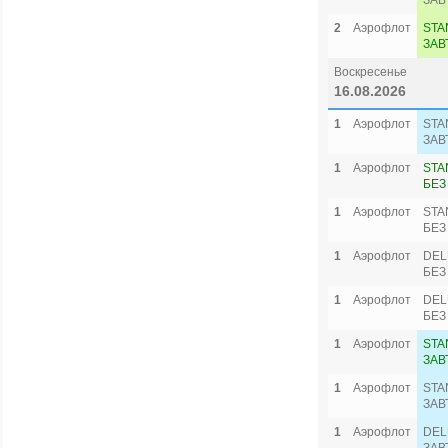
ЗАВ
2
Аэрофлот
STA
ЗАВ
Воскресенье
16.08.2026
1
Аэрофлот
STA
ЗАВ
1
Аэрофлот
STA
БЕЗ
1
Аэрофлот
STA
БЕЗ
1
Аэрофлот
DEL
БЕЗ
1
Аэрофлот
DEL
БЕЗ
1
Аэрофлот
STA
ЗАВ
1
Аэрофлот
STA
ЗАВ
1
Аэрофлот
DEL