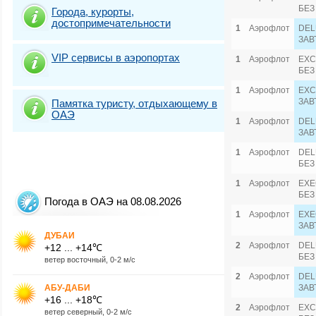
БЕЗ
Города, курорты,
достопримечательности
1
Аэрофлот
DEL
ЗАВ
VIP сервисы в аэропортах
1
Аэрофлот
EXC
БЕЗ
1
Аэрофлот
EXC
ЗАВ
Памятка туристу, отдыхающему в
ОАЭ
1
Аэрофлот
DEL
ЗАВ
1
Аэрофлот
DEL
БЕЗ
1
Аэрофлот
EXE
БЕЗ
Погода в ОАЭ на 08.08.2026
1
Аэрофлот
EXE
ЗАВ
ДУБАИ
2
Аэрофлот
DEL
+12 ... +14℃
БЕЗ
ветер восточный, 0-2 м/с
2
Аэрофлот
DEL
АБУ-ДАБИ
ЗАВ
+16 ... +18℃
2
Аэрофлот
EXC
ветер северный, 0-2 м/с