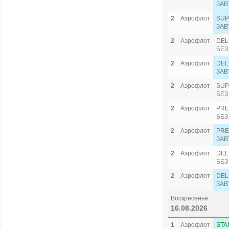
ЗАВ
2
Аэрофлот
SUP
ЗАВ
2
Аэрофлот
DEL
БЕЗ
2
Аэрофлот
DEL
ЗАВ
2
Аэрофлот
SUP
БЕЗ
2
Аэрофлот
PRE
БЕЗ
2
Аэрофлот
PRE
ЗАВ
2
Аэрофлот
DEL
БЕЗ
2
Аэрофлот
DEL
ЗАВ
Воскресенье
16.08.2026
1
Аэрофлот
STA