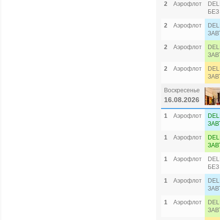
2
Аэрофлот
DEL
БЕЗ
2
Аэрофлот
DEL
ЗАВ
2
Аэрофлот
DEL
ЗАВ
2
Аэрофлот
DEL
ЗАВ
Воскресенье
16.08.2026
1
Аэрофлот
DEL
ЗАВ
1
Аэрофлот
DEL
ЗАВ
1
Аэрофлот
DEL
БЕЗ
1
Аэрофлот
DEL
ЗАВ
1
Аэрофлот
DEL
ЗАВ