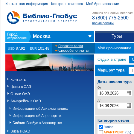
Контактная информация
Контроль качества
Моё бронирование
Звонок по России бесплат
8 (800) 775-2500
время работы
Туры
Москва
Пересчет валют
Моё бронирование
87.92
101.48
USD
EUR
Способы оплаты
Отдых в стране
Маршрут тура
Контакты
Даты начала тура
Цены в ОАЭ
От
Отели ОАЭ
До
Авиарейсы в ОАЭ
Информация об Авиакомпаниях
Информация об Аэропортах
Категория отеля
Библио-Глобус в Аэропортах
Любая
Виза в ОАЭ
APARTMENT
(35)