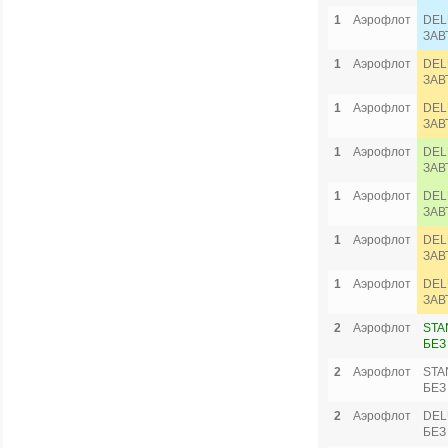
1
Аэрофлот
DEL
ЗАВ
1
Аэрофлот
DEL
ЗАВ
1
Аэрофлот
DEL
ЗАВ
1
Аэрофлот
DEL
ЗАВ
1
Аэрофлот
DEL
ЗАВ
1
Аэрофлот
DEL
ЗАВ
1
Аэрофлот
DEL
ЗАВ
2
Аэрофлот
STA
БЕЗ
2
Аэрофлот
STA
БЕЗ
2
Аэрофлот
DEL
БЕЗ