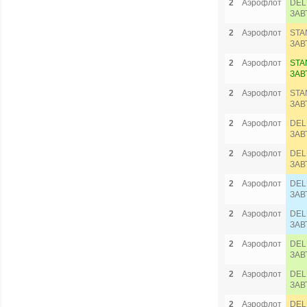
2
Аэрофлот
DEL
ЗАВ
2
Аэрофлот
STA
ЗАВ
2
Аэрофлот
STA
ЗАВ
2
Аэрофлот
STA
ЗАВ
2
Аэрофлот
DEL
ЗАВ
2
Аэрофлот
DEL
ЗАВ
2
Аэрофлот
DEL
ЗАВ
2
Аэрофлот
DEL
ЗАВ
2
Аэрофлот
DEL
ЗАВ
2
Аэрофлот
DEL
ЗАВ
2
Аэрофлот
DEL