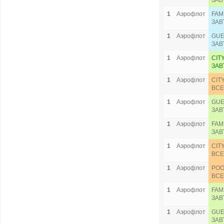
ЗАВ
1
Аэрофлот
FAM
ЗАВ
1
Аэрофлот
GUE
ЗАВ
1
Аэрофлот
CIT
ЗАВ
1
Аэрофлот
CIT
ВСЕ
1
Аэрофлот
GUE
ЗАВ
1
Аэрофлот
FAM
ЗАВ
1
Аэрофлот
CIT
ВСЕ
1
Аэрофлот
POO
ВСЕ
1
Аэрофлот
FAM
ЗАВ
1
Аэрофлот
GUE
ЗАВ