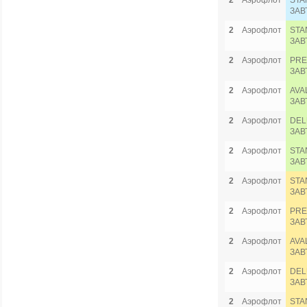
2
Аэрофлот
STA
ЗАВ
2
Аэрофлот
STA
ЗАВ
2
Аэрофлот
PRE
ЗАВ
2
Аэрофлот
AVA
ЗАВ
2
Аэрофлот
DEL
ЗАВ
2
Аэрофлот
STA
ЗАВ
2
Аэрофлот
STA
ЗАВ
2
Аэрофлот
PRE
ЗАВ
2
Аэрофлот
AVA
ЗАВ
2
Аэрофлот
DEL
ЗАВ
2
Аэрофлот
STA