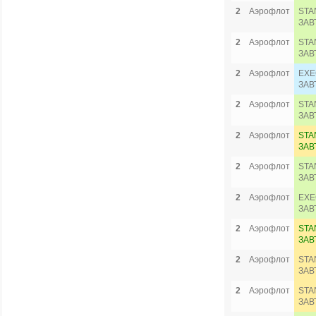
2
Аэрофлот
STA
ЗАВ
2
Аэрофлот
STA
ЗАВ
2
Аэрофлот
EXE
ЗАВ
2
Аэрофлот
STA
ЗАВ
2
Аэрофлот
STA
ЗАВ
2
Аэрофлот
STA
ЗАВ
2
Аэрофлот
EXE
ЗАВ
2
Аэрофлот
STA
ЗАВ
2
Аэрофлот
STA
ЗАВ
2
Аэрофлот
STA
ЗАВ