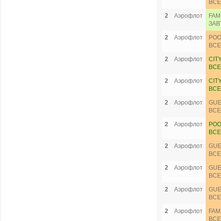
ВСЕ
2
Аэрофлот
FAM
ЗАВ
2
Аэрофлот
POO
ВСЕ
2
Аэрофлот
CIT
ВСЕ
2
Аэрофлот
CIT
ВСЕ
2
Аэрофлот
GUE
ВСЕ
2
Аэрофлот
POO
ВСЕ
2
Аэрофлот
GUE
ВСЕ
2
Аэрофлот
GUE
ВСЕ
2
Аэрофлот
GUE
ВСЕ
2
Аэрофлот
FAM
ВСЕ