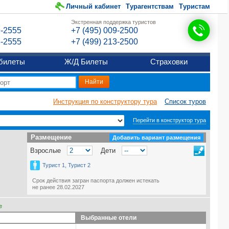
Личный кабинет
Турагентствам
Туристам
Экстренная поддержка туристов
9-2555
+7 (495) 009-2500
6-2555
+7 (499) 213-2500
билеты
Ж/Д Билеты
Страховки
Инструкция по конструктору тура
Список туров
Перейти в конструктор тура
Размещение
Размещение
Добавить вариант размещения
Взрослые
Дети
Турист 1, Турист 2
Срок действия загран паспорта должен истекать
не ранее 28.02.2027
е
Выбранные отели