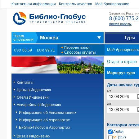
Контактная информация
Контроль качества
Моё бронирование
Звонок по России
8 (800) 775-
время работы
Туры
Москва
Пересчет валют
Моё бронирован
86.59
99.71
USD
EUR
Способы оплаты
Отдых в стране
Маршрут тура
Контакты
Даты начала ту
Цены в Индонезию
От
Отели Индонезии
До
Авиарейсы в Индонезию
Информация об Авиакомпаниях
Информация об Аэропортах
Категория отел
Библио-Глобус в Аэропортах
Любая
Виза в Индонезию
5*
(117)