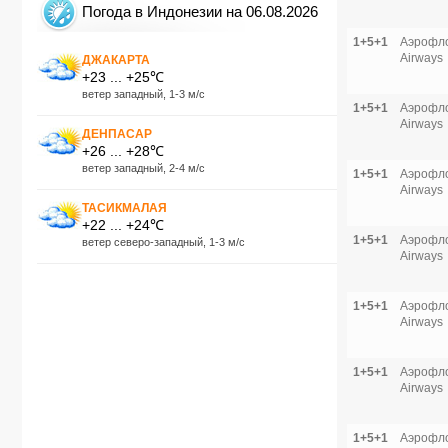
Погода в Индонезии на 06.08.2026
1+5+1
Аэрофло
Airways
ДЖАКАРТА
+23 ... +25℃
ветер западный, 1-3 м/с
1+5+1
Аэрофло
Airways
ДЕНПАСАР
+26 ... +28℃
ветер западный, 2-4 м/с
1+5+1
Аэрофло
Airways
ТАСИКМАЛАЯ
+22 ... +24℃
1+5+1
Аэрофло
ветер северо-западный, 1-3 м/с
Airways
1+5+1
Аэрофло
Airways
1+5+1
Аэрофло
Airways
1+5+1
Аэрофло