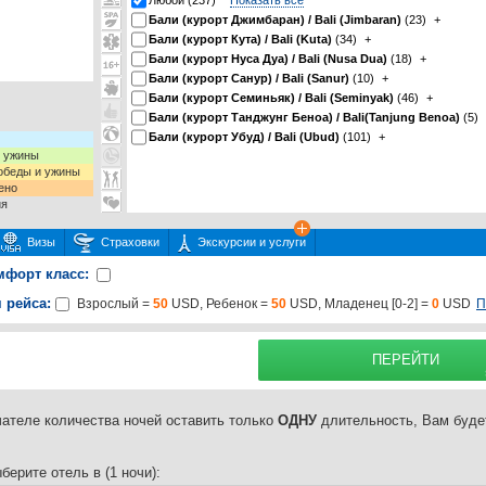
Любой (237)
Показать все
Бали (курорт Джимбаран) / Bali (Jimbaran)
(23)
+
Бали (курорт Кута) / Bali (Kuta)
(34)
+
Бали (курорт Нуса Дуа) / Bali (Nusa Dua)
(18)
+
Бали (курорт Санур) / Bali (Sanur)
(10)
+
Бали (курорт Семиньяк) / Bali (Seminyak)
(46)
+
Бали (курорт Танджунг Беноа) / Bali(Tanjung Benoa)
(5)
Бали (курорт Убуд) / Bali (Ubud)
(101)
+
и ужины
 обеды и ужины
ено
ия
Визы
Страховки
Экскурсии и услуги
мфорт класс:
 рейса:
П
Взрослый =
50
USD, Ребенок =
50
USD, Младенец [0-2] =
0
USD
 или несколько экскурсий
раховку
IST: Взрослый [12-99] =
65.0
USD, Ребенок [2-12] =
65.0
USD, Младенец [0-2] 
Подробнее о
ПЕРЕЙТИ
ателе количества ночей оставить только
ОДНУ
длительность, Вам буде
берите отель в (1 ночи):