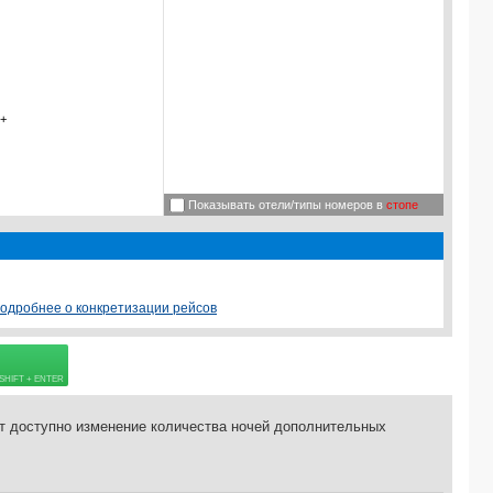
+
Показывать отели/типы номеров в
стопе
одробнее о конкретизации рейсов
Подробнее о визе
=
65.0
USD
 страховке
т доступно изменение количества ночей дополнительных