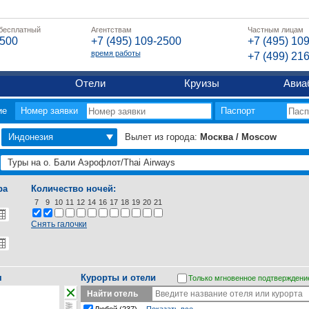
 бесплатный
Агентствам
Частным лицам
2500
+7 (495) 109-2500
+7 (495) 10
время работы
+7 (499) 21
Отели
Круизы
Авиа
ие
Номер заявки
Паспорт
Индонезия
Вылет из города:
Москва / Moscow
ра
Количество ночей:
7
9
10
11
12
14
16
17
18
19
20
21
Снять галочки
я
Курорты и отели
Только мгновенное подтверждени
Найти отель