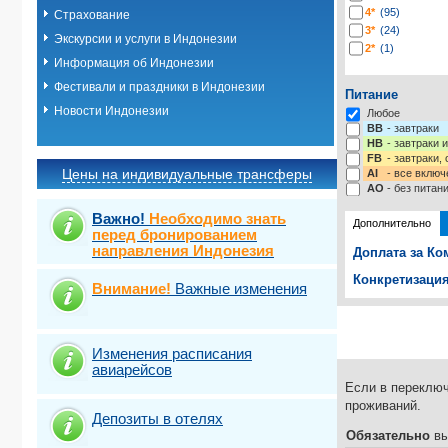
4*
(95)
Страхование
3*
(24)
Экскурсии и услуги в Индонезии
2*
(1)
Информация об Индонезии
Фестивали и праздники в Индонезии
Питание
Новости Индонезии
Любое
BB
- завтраки
HB
- завтраки 
FB
- завтраки,
Цены на индивидуальные трансферы
AI
- все включ
AO
- без питан
Важно!
Необходимо знать
Дополнительно
перед бронированием
направления Индонезия
Доплата за Ко
Конкретизация
Внимание!
Важные изменения
Выберите одну
Виза
Выбрать ст
TOUR
Изменения расписания
авиарейсов
Если в переключ
проживаний.
Депозиты в отелях
Обязательно
вы