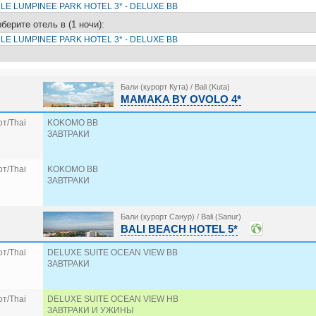
берите отель в (1 ночи):
Бали (курорт Кута) / Bali (Kuta)
MAMAKA BY OVOLO 4*
т/Thai
KOKOMO BB
ЗАВТРАКИ
т/Thai
KOKOMO BB
ЗАВТРАКИ
Бали (курорт Санур) / Bali (Sanur)
BALI BEACH HOTEL 5*
т/Thai
DELUXE SUITE OCEAN VIEW BB
ЗАВТРАКИ
т/Thai
DELUXE SUITE OCEAN VIEW HB
ЗАВТРАКИ И УЖИНЫ