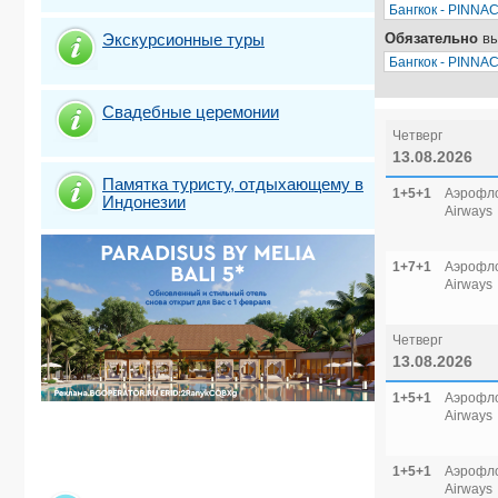
Экскурсионные туры
Обязательно
вы
Свадебные церемонии
Четверг
13.08.2026
Памятка туристу, отдыхающему в
1+5+1
Аэрофло
Индонезии
Airways
1+7+1
Аэрофло
Airways
Четверг
13.08.2026
1+5+1
Аэрофло
Airways
1+5+1
Аэрофло
Airways