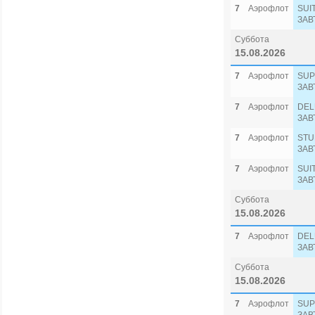
7
Аэрофлот
SUI
ЗАВ
Суббота
15.08.2026
7
Аэрофлот
SUP
ЗАВ
7
Аэрофлот
DEL
ЗАВ
7
Аэрофлот
STU
ЗАВ
7
Аэрофлот
SUI
ЗАВ
Суббота
15.08.2026
7
Аэрофлот
DEL
ЗАВ
Суббота
15.08.2026
7
Аэрофлот
SUP