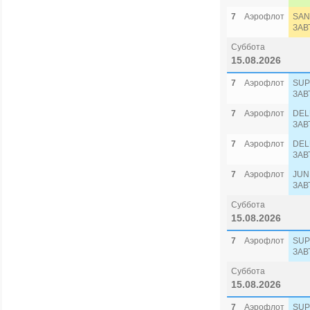
7
Аэрофлот
SAN
ЗАВ
Суббота
15.08.2026
7
Аэрофлот
SUP
ЗАВ
7
Аэрофлот
DEL
ЗАВ
7
Аэрофлот
DEL
ЗАВ
7
Аэрофлот
JUN
ЗАВ
Суббота
15.08.2026
7
Аэрофлот
SUP
ЗАВ
Суббота
15.08.2026
7
Аэрофлот
SUP