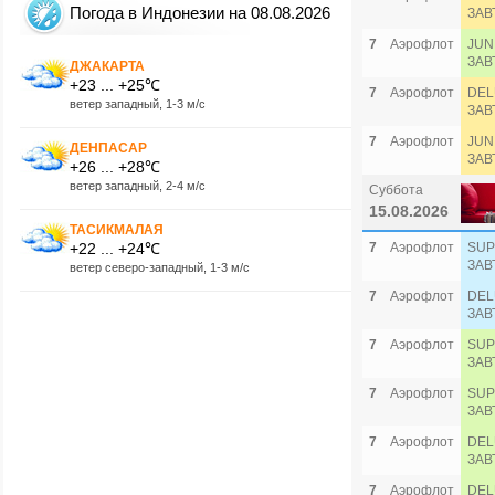
Погода в Индонезии на 08.08.2026
ЗАВ
7
Аэрофлот
JUN
ЗАВ
ДЖАКАРТА
+23 ... +25℃
7
Аэрофлот
DEL
ветер западный, 1-3 м/с
ЗАВ
7
Аэрофлот
JUN
ДЕНПАСАР
ЗАВ
+26 ... +28℃
ветер западный, 2-4 м/с
Суббота
15.08.2026
ТАСИКМАЛАЯ
+22 ... +24℃
7
Аэрофлот
SUP
ЗАВ
ветер северо-западный, 1-3 м/с
7
Аэрофлот
DEL
ЗАВ
7
Аэрофлот
SUP
ЗАВ
7
Аэрофлот
SUP
ЗАВ
7
Аэрофлот
DEL
ЗАВ
7
Аэрофлот
DEL