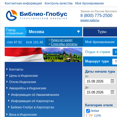
Контактная информация
Контроль качества
Моё бронирование
Звонок по России бесплат
8 (800) 775-2500
время работы
Туры
Москва
Пересчет валют
Моё бронирование
87.92
101.48
USD
EUR
Способы оплаты
Отдых в стране
Маршрут тура
Контакты
Даты начала тура
Цены в Индонезию
От
Отели Индонезии
До
Авиарейсы в Индонезию
Информация об Авиакомпаниях
Информация об Аэропортах
Категория отеля
Библио-Глобус в Аэропортах
Любая
Виза в Индонезию
5*
(134)