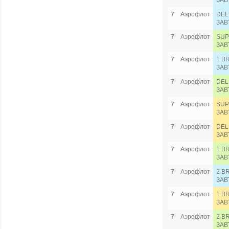
ЗАВ
7
Аэрофлот
DEL
ЗАВ
7
Аэрофлот
SUP
ЗАВ
7
Аэрофлот
1 B
ЗАВ
7
Аэрофлот
DEL
ЗАВ
7
Аэрофлот
SUP
ЗАВ
7
Аэрофлот
DEL
ЗАВ
7
Аэрофлот
1 B
ЗАВ
7
Аэрофлот
2 B
ЗАВ
7
Аэрофлот
1 B
ЗАВ
7
Аэрофлот
2 B
ЗАВ