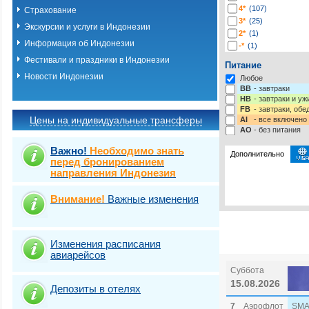
4*
(107)
Страхование
3*
(25)
Экскурсии и услуги в Индонезии
2*
(1)
Информация об Индонезии
-*
(1)
Фестивали и праздники в Индонезии
Питание
Новости Индонезии
Любое
BB
- завтраки
HB
- завтраки и у
FB
- завтраки, обе
Цены на индивидуальные трансферы
AI
- все включено
AO
- без питания
Важно!
Необходимо знать
Дополнительно
перед бронированием
направления Индонезия
Выберите одну ил
Виза
Выбрать стра
TOURIST
Внимание!
Важные изменения
Изменения расписания
авиарейсов
Суббота
15.08.2026
Депозиты в отелях
7
Аэрофлот
SMA