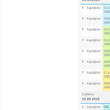
7
Аэрофлот
CLA
ЗАВ
7
Аэрофлот
SIG
ЗАВ
7
Аэрофлот
CLA
ЗАВ
7
Аэрофлот
CLA
ЗАВ
7
Аэрофлот
SIG
ЗАВ
7
Аэрофлот
SIG
ЗАВ
7
Аэрофлот
CLA
ЗАВ
7
Аэрофлот
SIG
ЗАВ
Суббота
15.08.2026
7
Аэрофлот
DEL