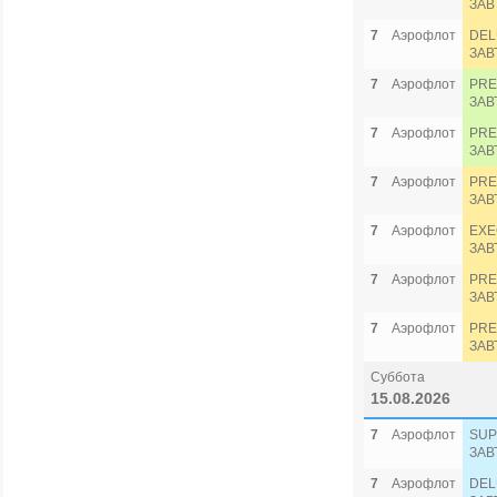
ЗАВ
7
Аэрофлот
DEL
ЗАВ
7
Аэрофлот
PRE
ЗАВ
7
Аэрофлот
PRE
ЗАВ
7
Аэрофлот
PRE
ЗАВ
7
Аэрофлот
EXE
ЗАВ
7
Аэрофлот
PRE
ЗАВ
7
Аэрофлот
PRE
ЗАВ
Суббота
15.08.2026
7
Аэрофлот
SUP
ЗАВ
7
Аэрофлот
DEL