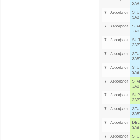
ЗАВ
7
Аэрофлот
STU
ЗАВ
7
Аэрофлот
STA
ЗАВ
7
Аэрофлот
SUI
ЗАВ
7
Аэрофлот
STU
ЗАВ
7
Аэрофлот
STU
ЗАВ
7
Аэрофлот
STA
ЗАВ
7
Аэрофлот
SUP
ЗАВ
7
Аэрофлот
STU
ЗАВ
7
Аэрофлот
DEL
ЗАВ
7
Аэрофлот
STU