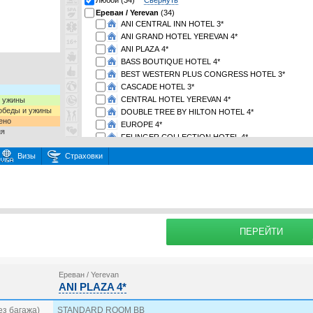
Любой (34)
Свернуть
Ереван / Yerevan
(34)
ANI CENTRAL INN HOTEL 3*
ANI GRAND HOTEL YEREVAN 4*
ANI PLAZA 4*
BASS BOUTIQUE HOTEL 4*
BEST WESTERN PLUS CONGRESS HOTEL 3*
CASCADE HOTEL 3*
CENTRAL HOTEL YEREVAN 4*
и ужины
 обеды и ужины
DOUBLE TREE BY HILTON HOTEL 4*
ено
EUROPE 4*
ия
FELINGER COLLECTION HOTEL 4*
GOLDEN PALACE YEREVAN HOTEL 5*
Визы
Страховки
GRAND HOTEL YEREVAN 5*
HAYASA HOTEL YEREVAN 5*
раховку
HISTORIC TUFENKIAN HOTEL 4*
Подробнее о
HOLIDAY INN EXPRESS YEREVAN, AN IHG HOTEL 3*
HOLIDAY INN YEREVAN - REPUBLIC SQUARE, AN IH
HOTEL NATIONAL 5*
ПЕРЕЙТИ
IMPERIAL PALACE HOTEL 4*
MANDARIN HOTEL 3*
MEDIAN HOTEL 4*
Ереван / Yerevan
MESSIER 53 4*
ANI PLAZA 4*
METROPOL 4*
OPERA SUITE HOTEL YEREVAN 4*
ез багажа)
STANDARD ROOM BB