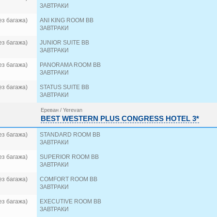
ORBELI HOTEL 3*
ЗАВТРАКИ
PARIS HOTEL YEREVAN 4*
PRESIDENT HOTEL 4*
ез багажа)
ANI KING ROOM BB
RADISSON BLU YEREVAN HOTEL 5*
ЗАВТРАКИ
RAMADA HOTEL & SUITES BY WYNDHAM 4*
ез багажа)
JUNIOR SUITE BB
REPUBLICA HOTEL 4*
ЗАВТРАКИ
ROYAL PLAZA BY STELLAR HOTEL 4*
SEVEN VISIONS RESORT AND PLACES, THE DVIN 5*
ез багажа)
PANORAMA ROOM BB
SPHERA BY STELLAR HOTEL 4*
ЗАВТРАКИ
THE ALEXANDER A LUXURY COLLECTION HOTEL, Y
ез багажа)
STATUS SUITE BB
YEREVAN PLACE HOTEL 4*
ЗАВТРАКИ
Ереван / Yerevan
BEST WESTERN PLUS CONGRESS HOTEL 3*
ез багажа)
STANDARD ROOM BB
ЗАВТРАКИ
ез багажа)
SUPERIOR ROOM BB
ЗАВТРАКИ
ез багажа)
COMFORT ROOM BB
ЗАВТРАКИ
ез багажа)
EXECUTIVE ROOM BB
ЗАВТРАКИ