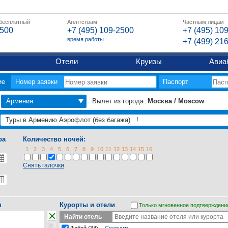
 бесплатный
Агентствам
Частным лицам
2500
+7 (495) 109-2500
+7 (495) 10
время работы
+7 (499) 21
Отели
Круизы
Авиа
ие
Номер заявки
Паспорт
Армения
Вылет из города:
Москва / Moscow
ра
Количество ночей:
1
2
3
4
5
6
7
8
9
10
11
12
13
14
15
16
Снять галочки
я
Курорты и отели
Только мгновенное подтверждени
Найти отель