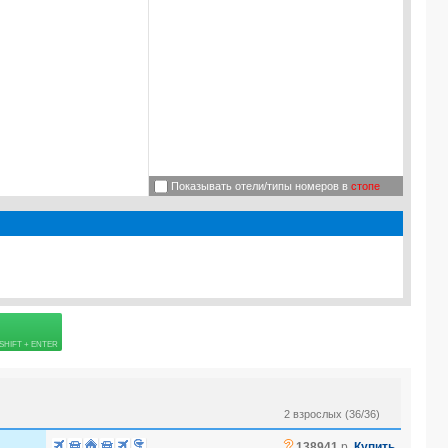
Показывать отели/типы номеров в
стопе
 страховке
G HOTEL 4*
2 взрослых (36/36)
?
138941
р.
Купить