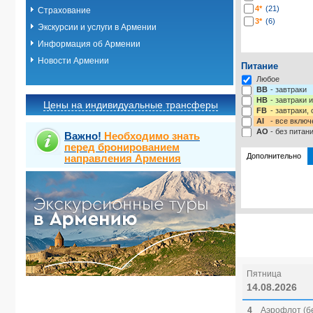
4*
(21)
Страхование
3*
(6)
Экскурсии и услуги в Армении
Информация об Армении
Новости Армении
Питание
Любое
BB
- завтраки
HB
- завтраки 
Цены на индивидуальные трансферы
FB
- завтраки,
AI
- все включ
AO
- без питан
Важно!
Необходимо знать
перед бронированием
Дополнительно
направления Армения
Выбрать ст
Пятница
14.08.2026
4
Аэрофлот (б