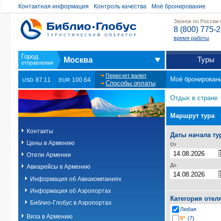
Контактная информация
Контроль качества
Моё бронирование
Звонок по России
8 (800) 775-
время работы
Туры
Москва
Пересчет валют
Моё бронирован
87.11
100.64
USD
EUR
Способы оплаты
Отдых в стране
Маршрут тура
Контакты
Даты начала ту
Цены в Армению
От
Отели Армении
До
Авиарейсы в Армению
Информация об Авиакомпаниях
Информация об Аэропортах
Категория отел
Библио-Глобус в Аэропортах
Любая
Виза в Армению
5*
(7)