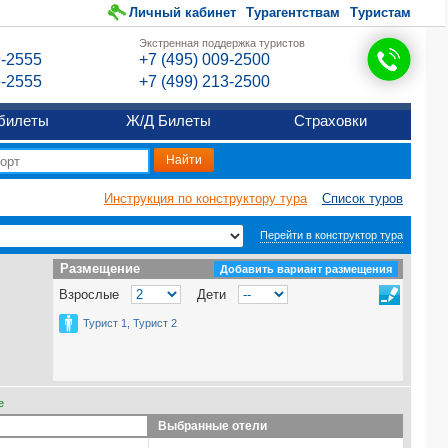
Личный кабинет
Турагентствам
Туристам
Экстренная поддержка туристов
9-2555
+7 (495) 009-2500
6-2555
+7 (499) 213-2500
билеты
Ж/Д Билеты
Страховки
Инструкция по конструктору тура
Список туров
Перейти в конструктор тура
Размещение
Размещение
Добавить вариант размещения
Взрослые
Дети
Турист 1, Турист 2
е
Выбранные отели