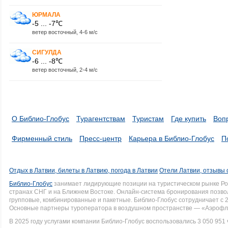
ЮРМАЛА
-5 ... -7℃
ветер восточный, 4-6 м/с
СИГУЛДА
-6 ... -8℃
ветер восточный, 2-4 м/с
О Библио-Глобус
Турагентствам
Туристам
Где купить
Воп
Фирменный стиль
Пресс-центр
Карьера в Библио-Глобус
П
Отдых в Латвии, билеты в Латвию, погода в Латвии
Отели Латвии, отзывы 
Библио-Глобус
занимает лидирующие позиции на туристическом рынке Рос
странах СНГ и на Ближнем Востоке. Онлайн-система бронирования позво
групповые, комбинированные и пакетные. Библио-Глобус сотрудничает с 
Основные партнеры туроператора в воздушном пространстве — «Аэрофло
В 2025 году услугами компании Библио-Глобус воспользовались 3 050 951 