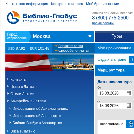
Контактная информация
Контроль качества
Моё бронирование
Звонок по России бесплат
8 (800) 775-2500
время работы
Туры
Москва
Пересчет валют
Моё бронирование
87.92
101.48
USD
EUR
Способы оплаты
Отдых в стране
Маршрут тура
Контакты
Даты начала тура
Цены в Латвию
От
Отели Латвии
До
Авиарейсы в Латвию
Информация об Авиакомпаниях
Информация об Аэропортах
Библио-Глобус в Аэропортах
Дополнительно
Виза в Латвию