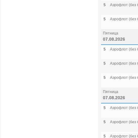
5
Аэрофлот (без 
5
Аэрофлот (без 
Пятница
07.08.2026
5
Аэрофлот (без 
5
Аэрофлот (без 
5
Аэрофлот (без 
Пятница
07.08.2026
5
Аэрофлот (без 
5
Аэрофлот (без 
5
Аэрофлот (без 