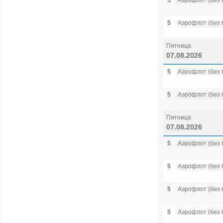
5
Аэрофлот (без 
5
Аэрофлот (без 
Пятница
07.08.2026
5
Аэрофлот (без 
5
Аэрофлот (без 
Пятница
07.08.2026
5
Аэрофлот (без 
5
Аэрофлот (без 
5
Аэрофлот (без 
5
Аэрофлот (без 