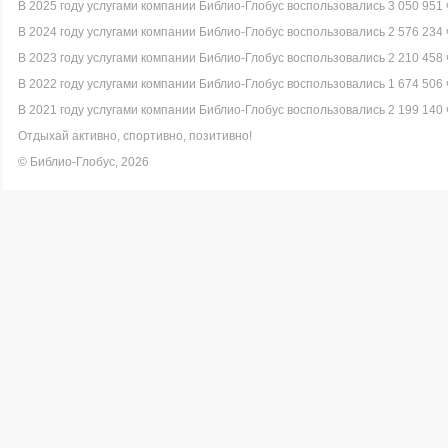
В 2025 году услугами компании Библио-Глобус воспользовались 3 050 951 
В 2024 году услугами компании Библио-Глобус воспользовались 2 576 234 
В 2023 году услугами компании Библио-Глобус воспользовались 2 210 458 
В 2022 году услугами компании Библио-Глобус воспользовались 1 674 506 
В 2021 году услугами компании Библио-Глобус воспользовались 2 199 140 
Отдыхай активно, спортивно, позитивно!
© Библио-Глобус, 2026