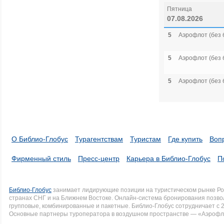
Пятница
07.08.2026
5
Аэрофлот (без 
5
Аэрофлот (без 
5
Аэрофлот (без 
О Библио-Глобус
Турагентствам
Туристам
Где купить
Воп
Фирменный стиль
Пресс-центр
Карьера в Библио-Глобус
П
Библио-Глобус
занимает лидирующие позиции на туристическом рынке Рос
странах СНГ и на Ближнем Востоке. Онлайн-система бронирования позво
групповые, комбинированные и пакетные. Библио-Глобус сотрудничает с 
Основные партнеры туроператора в воздушном пространстве — «Аэрофло