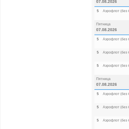
07.08.2026
5
Аэрофлот (без 
Пятница
07.08.2026
5
Аэрофлот (без 
5
Аэрофлот (без 
5
Аэрофлот (без 
Пятница
07.08.2026
5
Аэрофлот (без 
5
Аэрофлот (без 
5
Аэрофлот (без 