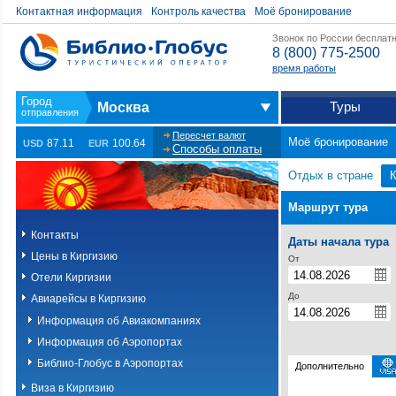
Контактная информация
Контроль качества
Моё бронирование
Звонок по России бесплат
8 (800) 775-2500
время работы
Туры
Москва
Пересчет валют
Моё бронирование
87.11
100.64
USD
EUR
Способы оплаты
Отдых в стране
К
Маршрут тура
Контакты
Даты начала тура
Цены в Киргизию
От
Отели Киргизии
До
Авиарейсы в Киргизию
Информация об Авиакомпаниях
Информация об Аэропортах
Библио-Глобус в Аэропортах
Дополнительно
Виза в Киргизию