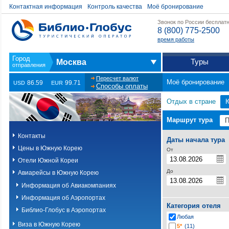
Контактная информация
Контроль качества
Моё бронирование
Звонок по России бесплат
8 (800) 775-2500
время работы
Туры
Москва
Пересчет валют
Моё бронирование
86.59
99.71
USD
EUR
Способы оплаты
Отдых в стране
Маршрут тура
Контакты
Даты начала тура
Цены в Южную Корею
От
Отели Южной Кореи
До
Авиарейсы в Южную Корею
Информация об Авиакомпаниях
Информация об Аэропортах
Категория отеля
Библио-Глобус в Аэропортах
Любая
Виза в Южную Корею
5*
(11)