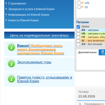
4*
(10)
Страхование
3*
(5)
Экскурсии и услуги в Южной Корее
Информация об Южной Корее
Новости Южной Кореи
Питание
Любое
BB
- завтраки
HB
- завтраки и у
Цены на индивидуальные трансферы
FB
- завтраки, обе
AI
- все включено
AO
- без питания
Важно!
Необходимо знать
перед бронированием
Дополнительно
направления Южная Корея
Экскурсионные туры
Виза
Выбрать стра
TOURIST
Памятка туристу, отдыхающему в
Южной Корее
Четверг
13.08.2026
1
Проживание в