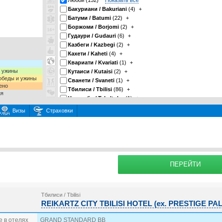
Любой (132)
Показать все
Бакуриани / Bakuriani
(4)
+
Батуми / Batumi
(22)
+
Боржоми / Borjomi
(2)
+
Гудаури / Gudauri
(6)
+
Казбеги / Kazbegi
(2)
+
Кахети / Kaheti
(4)
+
Квариати / Kvariati
(1)
+
и ужины
Кутаиси / Kutaisi
(2)
+
 обеды и ужины
Сванети / Svaneti
(1)
+
ено
Тбилиси / Tbilisi
(86)
+
ия
Цхалтубо / Tskaltubo
(1)
+
Шекветили / Shekvetili
(1)
+
Визы
Страховки
раховку
Подробнее о
ПЕРЕЙТИ
Тбилиси / Tbilisi
REIKARTZ CITY TBILISI HOTEL (ex. PRESTIGE PA
 в отелях
GRAND STANDARD BB