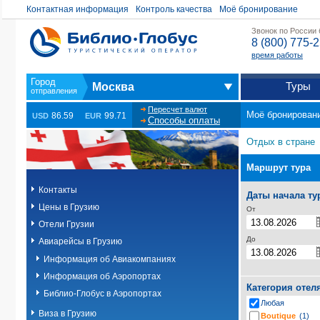
Контактная информация
Контроль качества
Моё бронирование
Звонок по России
8 (800) 775-
время работы
Туры
Москва
Пересчет валют
Моё бронирован
86.59
99.71
USD
EUR
Способы оплаты
Отдых в стране
Маршрут тура
Контакты
Даты начала ту
Цены в Грузию
От
Отели Грузии
До
Авиарейсы в Грузию
Информация об Авиакомпаниях
Информация об Аэропортах
Категория отел
Библио-Глобус в Аэропортах
Любая
Виза в Грузию
Boutique
(1)