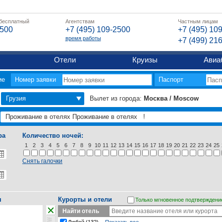
 бесплатный
Агентствам
Частным лицам
2500
+7 (495) 109-2500
+7 (495) 10
время работы
+7 (499) 21
Отели
Круизы
Авиа
ие
Номер заявки
Паспорт
Грузия
Вылет из города:
Москва / Moscow
ра
Количество ночей:
1
2
3
4
5
6
7
8
9
10
11
12
13
14
15
16
17
18
19
20
21
22
23
24
25
Снять галочки
я
Курорты и отели
Только мгновенное подтверждени
Найти отель