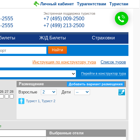
Личный кабинет
Турагентствам
Туристам
Экстренная поддержка туристов
9-2555
+7 (495) 009-2500
6-2555
+7 (499) 213-2500
билеты
Ж/Д Билеты
Страховки
Инструкция по конструктору тура
Список туров
Перейти в конструктор тура
Размещение
Размещение
Добавить вариант размещения
26
27
28
Взрослые
Дети
Турист 1, Турист 2
е
Выбранные отели