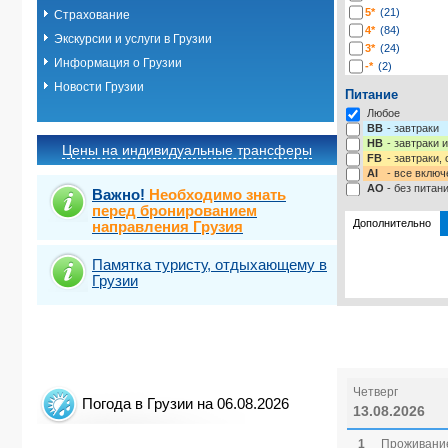
5*
(21)
Страхование
4*
(84)
Экскурсии и услуги в Грузии
3*
(24)
Информация о Грузии
-*
(2)
Новости Грузии
Питание
Любое
BB
- завтраки
HB
- завтраки 
Цены на индивидуальные трансферы
FB
- завтраки,
AI
- все включ
AO
- без питан
Важно!
Необходимо знать
перед бронированием
Дополнительно
направления Грузия
Памятка туристу, отдыхающему в
Выбрать ст
Грузии
Четверг
Погода в Грузии на 06.08.2026
13.08.2026
1
Проживание