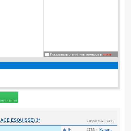
Показывать отели/типы номеров в
стопе
 страховке
LACE ESQUISSE) 3*
2 взрослых (36/36)
4763
р.
Купить