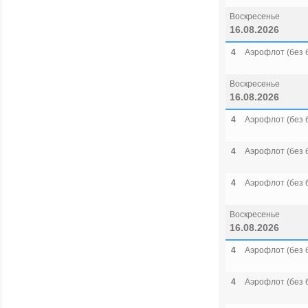
Воскресенье
16.08.2026
4
Аэрофлот (без 
Воскресенье
16.08.2026
4
Аэрофлот (без 
4
Аэрофлот (без 
4
Аэрофлот (без 
Воскресенье
16.08.2026
4
Аэрофлот (без 
4
Аэрофлот (без 