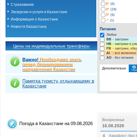
5*
(6)
Страхование
4*
(24)
Экскурсии и услуги в Казахстане
3*
(6)
Информация о Казахстане
-*
(1)
Новости Казахстана
Питание
Любое
BB
- завтраки
HB
- завтраки и у
Цены на индивидуальные трансферы
FB
- завтраки, обе
AI
- все включено
AO
- без питания
Важно!
Необходимо знать
перед бронированием
Дополнительно
направления Казахстан
Памятка туристу, отдыхающему в
Выбрать стра
Казахстане
Воскресенье
Погода в Казахстане на 09.08.2026
16.08.2026
4
Аэрофлот (без 