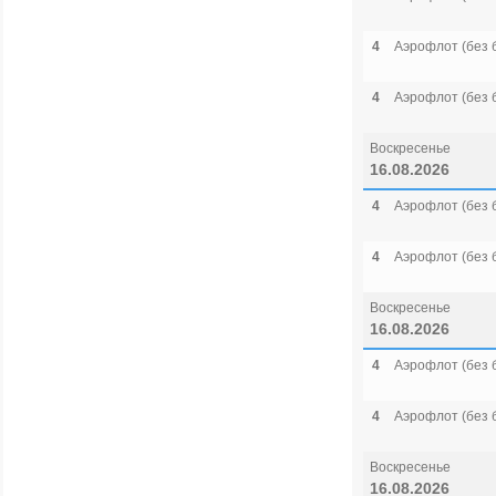
4
Аэрофлот (без 
4
Аэрофлот (без 
Воскресенье
16.08.2026
4
Аэрофлот (без 
4
Аэрофлот (без 
Воскресенье
16.08.2026
4
Аэрофлот (без 
4
Аэрофлот (без 
Воскресенье
16.08.2026