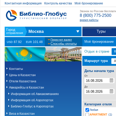
Контактная информация
Контроль качества
Моё бронирование
Звонок по России бесплат
8 (800) 775-2500
время работы
Туры
Москва
Пересчет валют
Моё бронирование
87.92
101.48
USD
EUR
Способы оплаты
Отдых в стране
К
Маршрут тура
Контакты
Даты начала тура
Цены в Казахстан
От
Отели Казахстана
До
Авиарейсы в Казахстан
Информация об Авиакомпаниях
Информация об Аэропортах
Категория отеля
Библио-Глобус в Аэропортах
Любая
Виза в Казахстан
APARTMENT
(1)