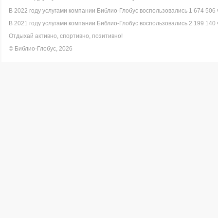
В 2022 году услугами компании Библио-Глобус воспользовались 1 674 506 
В 2021 году услугами компании Библио-Глобус воспользовались 2 199 140 
Отдыхай активно, спортивно, позитивно!
© Библио-Глобус, 2026