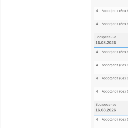
4
Аэрофлот (без 
4
Аэрофлот (без 
Воскресенье
16.08.2026
4
Аэрофлот (без 
4
Аэрофлот (без 
4
Аэрофлот (без 
4
Аэрофлот (без 
Воскресенье
16.08.2026
4
Аэрофлот (без 