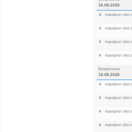
16.08.2026
4
Аэрофлот (без 
4
Аэрофлот (без 
4
Аэрофлот (без 
4
Аэрофлот (без 
Воскресенье
16.08.2026
4
Аэрофлот (без 
4
Аэрофлот (без 
4
Аэрофлот (без 
4
Аэрофлот (без 